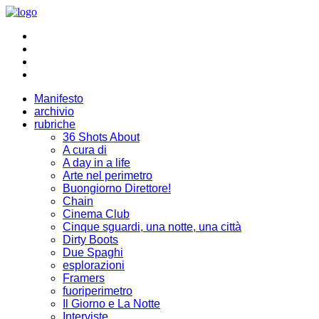
Manifesto
archivio
rubriche
36 Shots About
A cura di
A day in a life
Arte nel perimetro
Buongiorno Direttore!
Chain
Cinema Club
Cinque sguardi, una notte, una città
Dirty Boots
Due Spaghi
esplorazioni
Framers
fuoriperimetro
Il Giorno e La Notte
Interviste