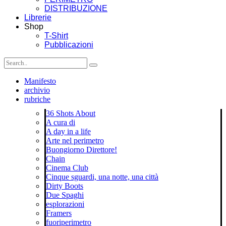
DISTRIBUZIONE
Librerie
Shop
T-Shirt
Pubblicazioni
Manifesto
archivio
rubriche
36 Shots About
A cura di
A day in a life
Arte nel perimetro
Buongiorno Direttore!
Chain
Cinema Club
Cinque sguardi, una notte, una città
Dirty Boots
Due Spaghi
esplorazioni
Framers
fuoriperimetro