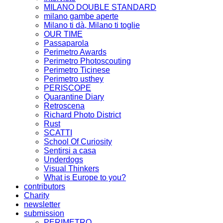
MILANO DOUBLE STANDARD
milano gambe aperte
Milano ti dà, Milano ti toglie
OUR TIME
Passaparola
Perimetro Awards
Perimetro Photoscouting
Perimetro Ticinese
Perimetro usthey
PERISCOPE
Quarantine Diary
Retroscena
Richard Photo District
Rust
SCATTI
School Of Curiosity
Sentirsi a casa
Underdogs
Visual Thinkers
What is Europe to you?
contributors
Charity
newsletter
submission
PERIMETRO