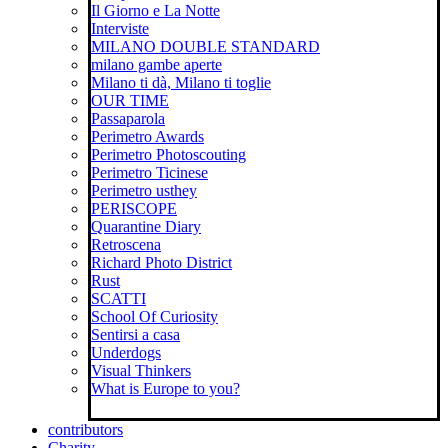
Il Giorno e La Notte
Interviste
MILANO DOUBLE STANDARD
milano gambe aperte
Milano ti dà, Milano ti toglie
OUR TIME
Passaparola
Perimetro Awards
Perimetro Photoscouting
Perimetro Ticinese
Perimetro usthey
PERISCOPE
Quarantine Diary
Retroscena
Richard Photo District
Rust
SCATTI
School Of Curiosity
Sentirsi a casa
Underdogs
Visual Thinkers
What is Europe to you?
contributors
Charity