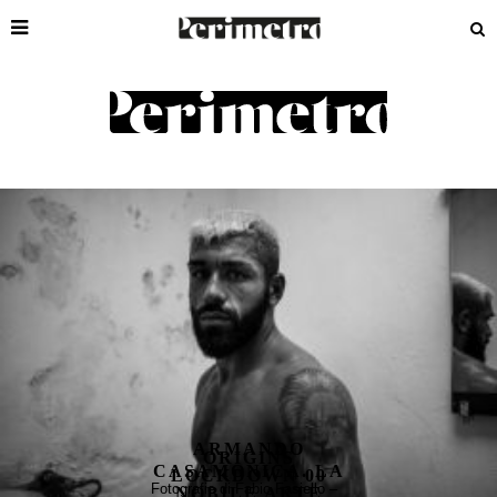
FABIO FASIELLO
ARMANDO
ORIGINS
CASAMONICA. LA
LOCKDOWN 00
Fotografie di Fabio Fasiello –
NOBILE ARTE