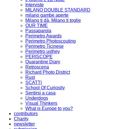
Interviste
MILANO DOUBLE STANDARD
milano gambe aperte
Milano ti dà, Milano ti toglie
OUR TIME
Passaparola
Perimetro Awards
Perimetro Photoscouting
Perimetro Ticinese
Perimetro usthey
PERISCOPE
Quarantine Diary
Retroscena
Richard Photo District
Rust
SCATTI
School Of Curiosity
Sentirsi a casa
Underdogs
Visual Thinkers
What is Europe to you?
contributors
Charity
newsletter