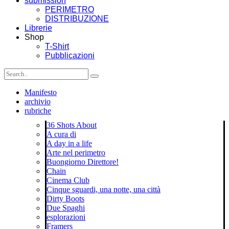
submission
PERIMETRO
DISTRIBUZIONE
Librerie
Shop
T-Shirt
Pubblicazioni
Manifesto
archivio
rubriche
36 Shots About
A cura di
A day in a life
Arte nel perimetro
Buongiorno Direttore!
Chain
Cinema Club
Cinque sguardi, una notte, una città
Dirty Boots
Due Spaghi
esplorazioni
Framers