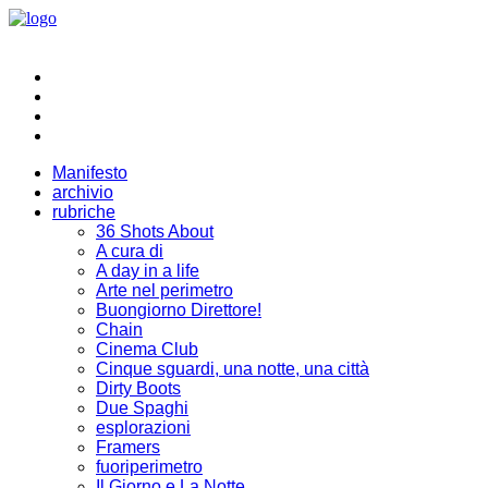
Manifesto
archivio
rubriche
36 Shots About
A cura di
A day in a life
Arte nel perimetro
Buongiorno Direttore!
Chain
Cinema Club
Cinque sguardi, una notte, una città
Dirty Boots
Due Spaghi
esplorazioni
Framers
fuoriperimetro
Il Giorno e La Notte