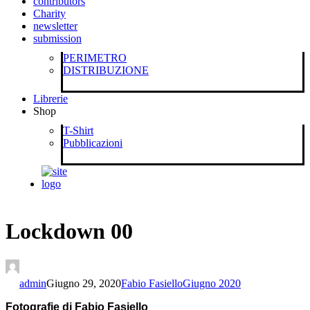
contributors
Charity
newsletter
submission
PERIMETRO
DISTRIBUZIONE
Librerie
Shop
T-Shirt
Pubblicazioni
Lockdown 00
admin
Giugno 29, 2020
Fabio Fasiello
Giugno 2020
Fotografie
di
Fabio Fasiello