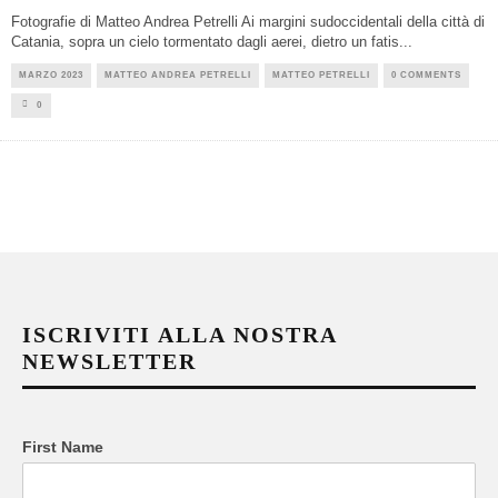
Fotografie di Matteo Andrea Petrelli Ai margini sudoccidentali della città di
Catania, sopra un cielo tormentato dagli aerei, dietro un fatis
...
MARZO 2023
MATTEO ANDREA PETRELLI
MATTEO PETRELLI
0 COMMENTS
0
ISCRIVITI ALLA NOSTRA
NEWSLETTER
First Name