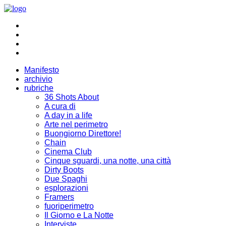
Manifesto
archivio
rubriche
36 Shots About
A cura di
A day in a life
Arte nel perimetro
Buongiorno Direttore!
Chain
Cinema Club
Cinque sguardi, una notte, una città
Dirty Boots
Due Spaghi
esplorazioni
Framers
fuoriperimetro
Il Giorno e La Notte
Interviste