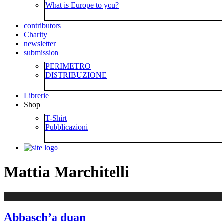
What is Europe to you?
contributors
Charity
newsletter
submission
PERIMETRO
DISTRIBUZIONE
Librerie
Shop
T-Shirt
Pubblicazioni
Mattia Marchitelli
Abbasch’a duan