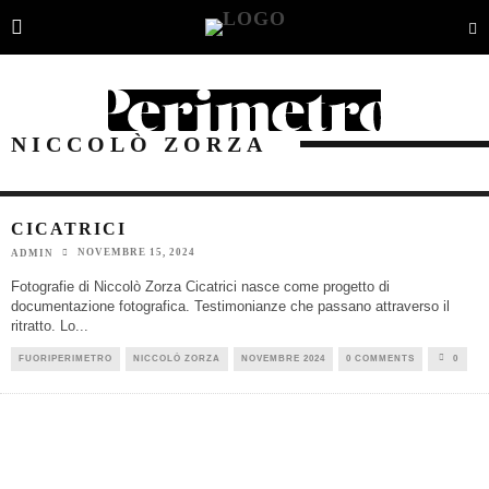
NICCOLÒ ZORZA
CICATRICI
NOVEMBRE 15, 2024
ADMIN
Fotografie di Niccolò Zorza Cicatrici nasce come progetto di
documentazione fotografica. Testimonianze che passano attraverso il
ritratto. Lo
...
FUORIPERIMETRO
NICCOLÒ ZORZA
NOVEMBRE 2024
0 COMMENTS
0