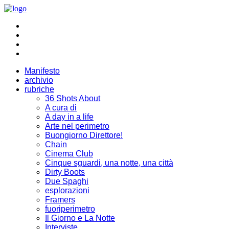
Manifesto
archivio
rubriche
36 Shots About
A cura di
A day in a life
Arte nel perimetro
Buongiorno Direttore!
Chain
Cinema Club
Cinque sguardi, una notte, una città
Dirty Boots
Due Spaghi
esplorazioni
Framers
fuoriperimetro
Il Giorno e La Notte
Interviste