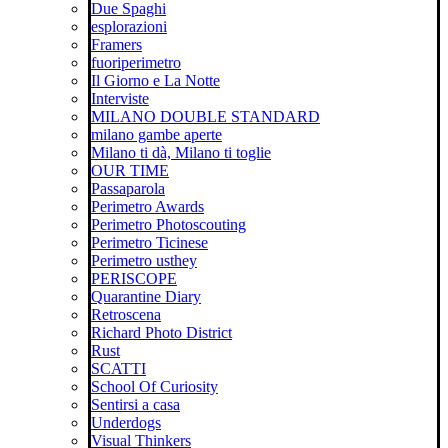
Due Spaghi
esplorazioni
Framers
fuoriperimetro
Il Giorno e La Notte
Interviste
MILANO DOUBLE STANDARD
milano gambe aperte
Milano ti dà, Milano ti toglie
OUR TIME
Passaparola
Perimetro Awards
Perimetro Photoscouting
Perimetro Ticinese
Perimetro usthey
PERISCOPE
Quarantine Diary
Retroscena
Richard Photo District
Rust
SCATTI
School Of Curiosity
Sentirsi a casa
Underdogs
Visual Thinkers