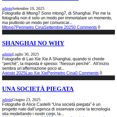
admin
Settembre 19, 2025
Fotografie di Mtong7 Sono mtong7, di Shanghai. Per me la
fotografia non è solo un modo per immortalare un momento,
ma piuttosto un modo per comunicar
...
Mtong7
Perimetro Cina
Settembre 2025
0 Comments
0
SHANGHAI NO WHY
admin
Luglio 30, 2025
Fotografie di Lao Xie Xie A Shanghai, quando si chiede
"perché", la risposta è spesso: "Nessun perché". All'inizio
sembra un'affermazione poco at
...
Agosto 2025
Lao Xie Xie
Perimetro Cina
0 Comments
0
UNA SOCIETÀ PIEGATA
admin
Giugno 23, 2025
Fotografie di Alice Castelli “Una società piegata” è un
progetto nato dall’urgenza di osservare come la tecnologia
stia modellando i nostri corpi, la
...