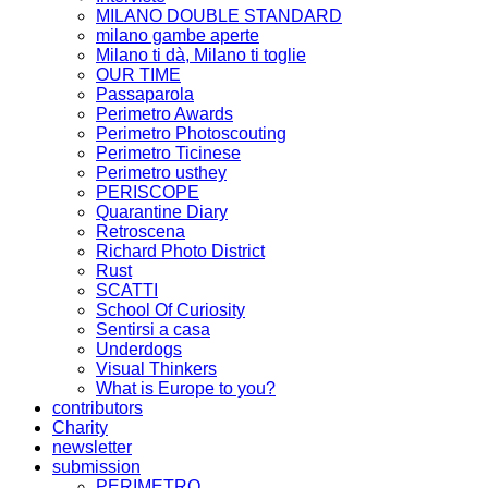
MILANO DOUBLE STANDARD
milano gambe aperte
Milano ti dà, Milano ti toglie
OUR TIME
Passaparola
Perimetro Awards
Perimetro Photoscouting
Perimetro Ticinese
Perimetro usthey
PERISCOPE
Quarantine Diary
Retroscena
Richard Photo District
Rust
SCATTI
School Of Curiosity
Sentirsi a casa
Underdogs
Visual Thinkers
What is Europe to you?
contributors
Charity
newsletter
submission
PERIMETRO