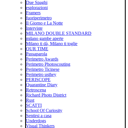
Due Spaghi
esplorazioni
Framers
fuoriperimetro
Il Giorno e La Notte
Interviste
MILANO DOUBLE STANDARD
milano gambe aperte
Milano ti dà, Milano ti toglie
OUR TIME
Passaparola
Perimetro Awards
Perimetro Photoscouting
Perimetro Ticinese
Perimetro usthey
PERISCOPE
Quarantine Diary
Retroscena
Richard Photo District
Rust
SCATTI
School Of Curiosity
Sentirsi a casa
Underdogs
Visual Thinkers