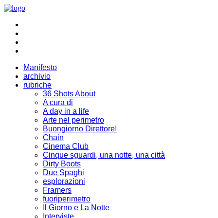
Manifesto
archivio
rubriche
36 Shots About
A cura di
A day in a life
Arte nel perimetro
Buongiorno Direttore!
Chain
Cinema Club
Cinque sguardi, una notte, una città
Dirty Boots
Due Spaghi
esplorazioni
Framers
fuoriperimetro
Il Giorno e La Notte
Interviste