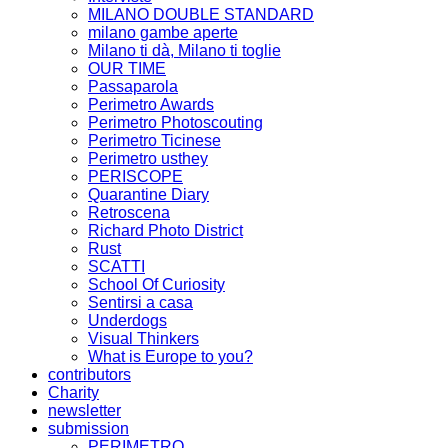
MILANO DOUBLE STANDARD
milano gambe aperte
Milano ti dà, Milano ti toglie
OUR TIME
Passaparola
Perimetro Awards
Perimetro Photoscouting
Perimetro Ticinese
Perimetro usthey
PERISCOPE
Quarantine Diary
Retroscena
Richard Photo District
Rust
SCATTI
School Of Curiosity
Sentirsi a casa
Underdogs
Visual Thinkers
What is Europe to you?
contributors
Charity
newsletter
submission
PERIMETRO