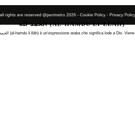
all rights are reserved @perimetro 2026 -
Cookie Policy
-
Privacy Polic
الحمد لله (AL-HAMDU LI-LLAH)
Fotografie di Maria Giorgi الحمد لله (al-hamdu li-llāh) è un’espressione araba che significa lode 