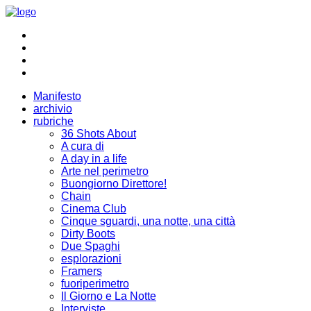
Manifesto
archivio
rubriche
36 Shots About
A cura di
A day in a life
Arte nel perimetro
Buongiorno Direttore!
Chain
Cinema Club
Cinque sguardi, una notte, una città
Dirty Boots
Due Spaghi
esplorazioni
Framers
fuoriperimetro
Il Giorno e La Notte
Interviste