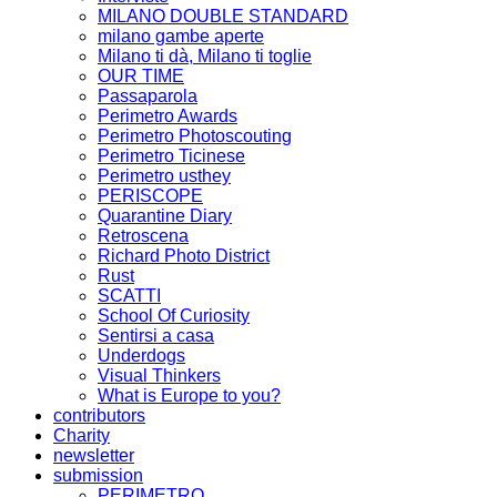
MILANO DOUBLE STANDARD
milano gambe aperte
Milano ti dà, Milano ti toglie
OUR TIME
Passaparola
Perimetro Awards
Perimetro Photoscouting
Perimetro Ticinese
Perimetro usthey
PERISCOPE
Quarantine Diary
Retroscena
Richard Photo District
Rust
SCATTI
School Of Curiosity
Sentirsi a casa
Underdogs
Visual Thinkers
What is Europe to you?
contributors
Charity
newsletter
submission
PERIMETRO