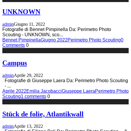
UNKNOWN
admin
Giugno 11, 2022
Fotografie di Bennet Pimpinella Da: Perimetro Photo
Scouting - UNKNOWN, sco
...
Bennet Pimpinella
Giugno 2022
Perimetro Photo Scouting
0
Comments
0
Campus
admin
Aprile 29, 2022
Fotografie di Giuseppe Laera Da: Perimetro Photo Scouting
-
...
Aprile 2022
Emilia Jacobacci
Giuseppe Laera
Perimetro Photo
Scouting
1 commento
0
Stück de folie, Atlantikwall
admin
Aprile 13, 2022