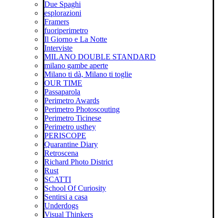
Due Spaghi
esplorazioni
Framers
fuoriperimetro
Il Giorno e La Notte
Interviste
MILANO DOUBLE STANDARD
milano gambe aperte
Milano ti dà, Milano ti toglie
OUR TIME
Passaparola
Perimetro Awards
Perimetro Photoscouting
Perimetro Ticinese
Perimetro usthey
PERISCOPE
Quarantine Diary
Retroscena
Richard Photo District
Rust
SCATTI
School Of Curiosity
Sentirsi a casa
Underdogs
Visual Thinkers