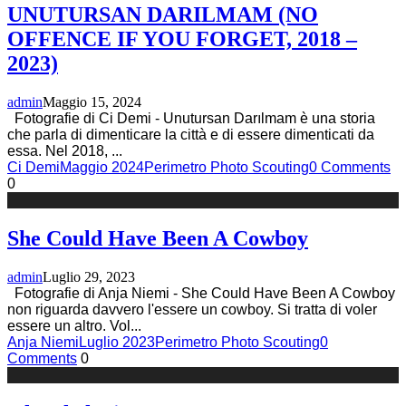
UNUTURSAN DARILMAM (NO
OFFENCE IF YOU FORGET, 2018 –
2023)
admin
Maggio 15, 2024
Fotografie di Ci Demi - Unutursan Darılmam è una storia
che parla di dimenticare la città e di essere dimenticati da
essa. Nel 2018,
...
Ci Demi
Maggio 2024
Perimetro Photo Scouting
0 Comments
0
She Could Have Been A Cowboy
admin
Luglio 29, 2023
Fotografie di Anja Niemi - She Could Have Been A Cowboy
non riguarda davvero l'essere un cowboy. Si tratta di voler
essere un altro. Vol
...
Anja Niemi
Luglio 2023
Perimetro Photo Scouting
0
Comments
0