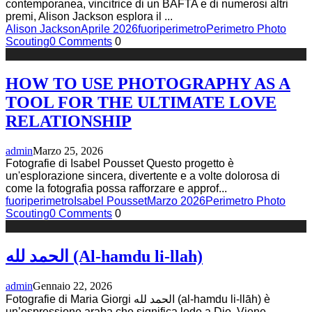
contemporanea, vincitrice di un BAFTA e di numerosi altri
premi, Alison Jackson esplora il
...
Alison Jackson
Aprile 2026
fuoriperimetro
Perimetro Photo
Scouting
0 Comments
0
HOW TO USE PHOTOGRAPHY AS A
TOOL FOR THE ULTIMATE LOVE
RELATIONSHIP
admin
Marzo 25, 2026
Fotografie di Isabel Pousset Questo progetto è
un'esplorazione sincera, divertente e a volte dolorosa di
come la fotografia possa rafforzare e approf
...
fuoriperimetro
Isabel Pousset
Marzo 2026
Perimetro Photo
Scouting
0 Comments
0
الحمد لله (Al-hamdu li-llah)
admin
Gennaio 22, 2026
Fotografie di Maria Giorgi الحمد لله (al-hamdu li-llāh) è
un’espressione araba che significa lode a Dio. Viene