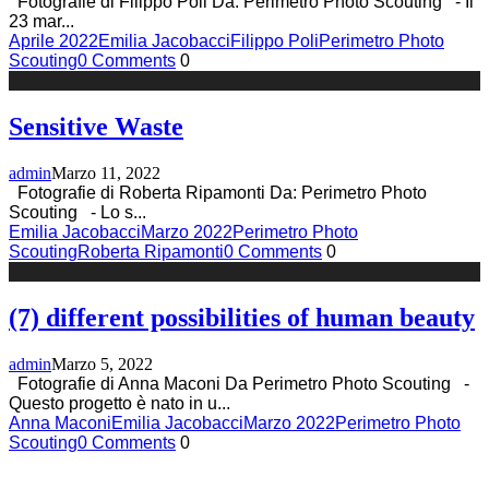
Fotografie di Filippo Poli Da: Perimetro Photo Scouting - Il
23 mar
...
Aprile 2022
Emilia Jacobacci
Filippo Poli
Perimetro Photo
Scouting
0 Comments
0
Sensitive Waste
admin
Marzo 11, 2022
Fotografie di Roberta Ripamonti Da: Perimetro Photo
Scouting - Lo s
...
Emilia Jacobacci
Marzo 2022
Perimetro Photo
Scouting
Roberta Ripamonti
0 Comments
0
(7) different possibilities of human beauty
admin
Marzo 5, 2022
Fotografie di Anna Maconi Da Perimetro Photo Scouting -
Questo progetto è nato in u
...
Anna Maconi
Emilia Jacobacci
Marzo 2022
Perimetro Photo
Scouting
0 Comments
0