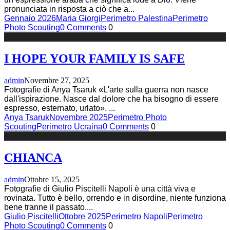
pronunciata in risposta a ciò che a
...
Gennaio 2026
Maria Giorgi
Perimetro Palestina
Perimetro
Photo Scouting
0 Comments
0
I HOPE YOUR FAMILY IS SAFE
admin
Novembre 27, 2025
Fotografie di Anya Tsaruk «L'arte sulla guerra non nasce
dall'ispirazione. Nasce dal dolore che ha bisogno di essere
espresso, esternato, urlato».
...
Anya Tsaruk
Novembre 2025
Perimetro Photo
Scouting
Perimetro Ucraina
0 Comments
0
CHIANCA
admin
Ottobre 15, 2025
Fotografie di Giulio Piscitelli Napoli è una città viva e
rovinata. Tutto è bello, orrendo e in disordine, niente funziona
bene tranne il passato.
...
Giulio Piscitelli
Ottobre 2025
Perimetro Napoli
Perimetro
Photo Scouting
0 Comments
0