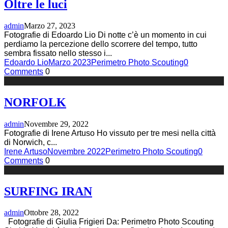
Oltre le luci
admin
Marzo 27, 2023
Fotografie di Edoardo Lio Di notte c’è un momento in cui
perdiamo la percezione dello scorrere del tempo, tutto
sembra fissato nello stesso i
...
Edoardo Lio
Marzo 2023
Perimetro Photo Scouting
0
Comments
0
NORFOLK
admin
Novembre 29, 2022
Fotografie di Irene Artuso Ho vissuto per tre mesi nella città
di Norwich, c
...
Irene Artuso
Novembre 2022
Perimetro Photo Scouting
0
Comments
0
SURFING IRAN
admin
Ottobre 28, 2022
Fotografie di Giulia Frigieri Da: Perimetro Photo Scouting