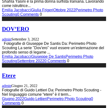
Shahla Yasini è la prima donna surfista Iraniana. Lavorando
come istruttrice
...
Emilia Jacobacci
Giulia Frigeri
Ottobre 2022
Perimetro Photo
Scouting
0 Comments
0
DOV’ERO
admin
Settembre 3, 2022
Fotografie di Giuseppe De Santis Da: Perimetro Photo
Scouting La serie "Dov'ero" vuol essere un'esternazione del
profondo senso di legame
...
Emilia Jacobacci
Giuseppe De Santis
Perimetro Photo
Scouting
Settembre 2022
0 Comments
0
Etere
admin
Giugno 21, 2022
Fotografie di Guido Lettieri Da: Perimetro Photo Scouting -
Nel linguaggio comune “etere” è il term
...
Giugno 2022
Guido Lettieri
Perimetro Photo Scouting
0
Comments
0