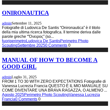
ONIRONAUTICA
admin
Settembre 11, 2025
Fotografie di Ludovica De Santis “Onironautica” è il titolo
della mia ultima ricerca fotografica. Il termine deriva dalle
parole greche “Ὄνειρος” (so
...
fuoriperimetro
Ludovica De Santis
Perimetro Photo
Scouting
Settembre 2025
0 Comments
0
MANUAL OF HOW TO BECOME A
GOOD GIRL
admin
Luglio 31, 2025
FROM 1 TO 30 WITH ZERO EXPECTATIONS Fotografie di
Vanessa Lucrezia Francia QUESTO È IL MIO MANUALE SU
COME DIVENTARE UNA BRAVA RAGAZZA, O ALMENO
...
Agosto 2025
Perimetro Photo Scouting
Vanessa Lucrezia
Francia
0 Comments
0