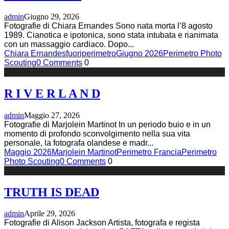
admin
Giugno 29, 2026
Fotografie di Chiara Ernandes Sono nata morta l’8 agosto
1989. Cianotica e ipotonica, sono stata intubata e rianimata
con un massaggio cardiaco. Dopo
...
Chiara Ernandes
fuoriperimetro
Giugno 2026
Perimetro Photo
Scouting
0 Comments
0
R I V E R L A N D
admin
Maggio 27, 2026
Fotografie di Marjolein Martinot In un periodo buio e in un
momento di profondo sconvolgimento nella sua vita
personale, la fotografa olandese e madr
...
Maggio 2026
Marjolein Martinot
Perimetro Francia
Perimetro
Photo Scouting
0 Comments
0
TRUTH IS DEAD
admin
Aprile 29, 2026
Fotografie di Alison Jackson Artista, fotografa e regista