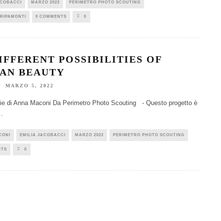
ACOBACCI
MARZO 2022
PERIMETRO PHOTO SCOUTING
RIPAMONTI
0 COMMENTS
0
DIFFERENT POSSIBILITIES OF
AN BEAUTY
MARZO 5, 2022
ie di Anna Maconi Da Perimetro Photo Scouting - Questo progetto è
..
CONI
EMILIA JACOBACCI
MARZO 2022
PERIMETRO PHOTO SCOUTING
NTS
0