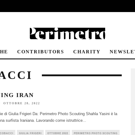
CHE
CONTRIBUTORS
CHARITY
NEWSLE
ACCI
ING IRAN
OTTOBRE 28, 2022
e di Giulia Frigieri Da: Perimetro Photo Scouting Shahla Yasini è la
na surfista Iraniana. Lavorando come istruttrice
...
ACOBACCI
GIULIA FRIGERI
OTTOBRE 2022
PERIMETRO PHOTO SCOUTING