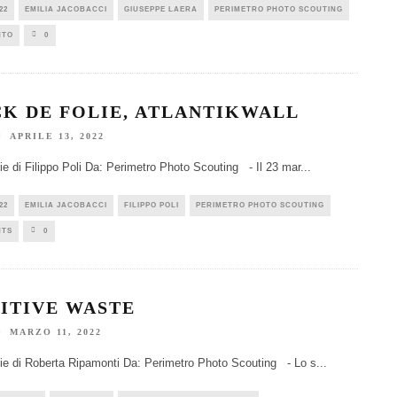
22
EMILIA JACOBACCI
GIUSEPPE LAERA
PERIMETRO PHOTO SCOUTING
NTO
0
CK DE FOLIE, ATLANTIKWALL
APRILE 13, 2022
e di Filippo Poli Da: Perimetro Photo Scouting - Il 23 mar
...
22
EMILIA JACOBACCI
FILIPPO POLI
PERIMETRO PHOTO SCOUTING
NTS
0
ITIVE WASTE
MARZO 11, 2022
e di Roberta Ripamonti Da: Perimetro Photo Scouting - Lo s
...