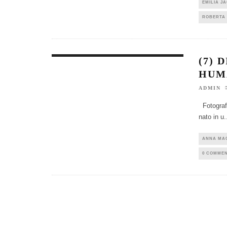
EMILIA J
ROBERTA 
(7) 
HUM
ADMIN
Fotograf
nato in u
.
ANNA MA
0 COMME