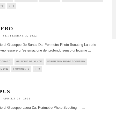
NTS
0
’ERO
SETTEMBRE 3, 2022
e di Giuseppe De Santis Da: Perimetro Photo Scouting La serie
 vuol essere un'esternazione del profondo senso di legame
...
ACOBACCI
GIUSEPPE DE SANTIS
PERIMETRO PHOTO SCOUTING
E 2022
0 COMMENTS
0
PUS
APRILE 29, 2022
ie di Giuseppe Laera Da: Perimetro Photo Scouting -
...