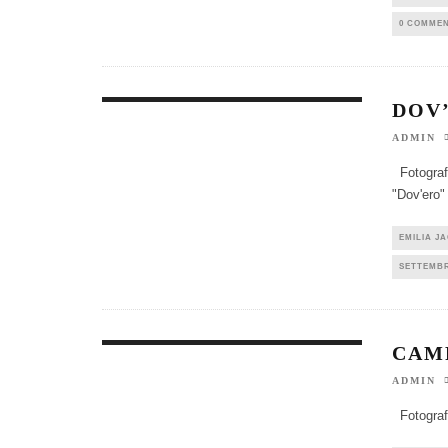
0 COMME
DOV
ADMIN
Fotografi
"Dov'ero"
EMILIA J
SETTEMBR
CAM
ADMIN
Fotograf