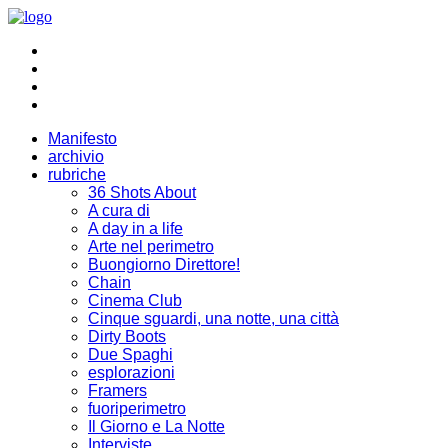
Manifesto
archivio
rubriche
36 Shots About
A cura di
A day in a life
Arte nel perimetro
Buongiorno Direttore!
Chain
Cinema Club
Cinque sguardi, una notte, una città
Dirty Boots
Due Spaghi
esplorazioni
Framers
fuoriperimetro
Il Giorno e La Notte
Interviste