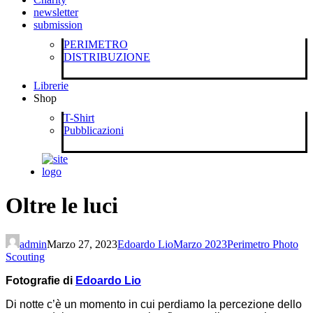
newsletter
submission
PERIMETRO
DISTRIBUZIONE
Librerie
Shop
T-Shirt
Pubblicazioni
Oltre le luci
admin
Marzo 27, 2023
Edoardo Lio
Marzo 2023
Perimetro Photo
Scouting
Fotografie di
Edoardo Lio
Di notte c’è un momento in cui perdiamo la percezione dello