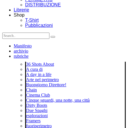
DISTRIBUZIONE
Librerie
Shop
T-Shirt
Pubblicazioni
Manifesto
archivio
rubriche
36 Shots About
A cura di
A day in a life
Arte nel perimetro
Buongiorno Direttore!
Chain
Cinema Club
Cinque sguardi, una notte, una città
Dirty Boots
Due Spaghi
esplorazioni
Framers
fuoriperimetro