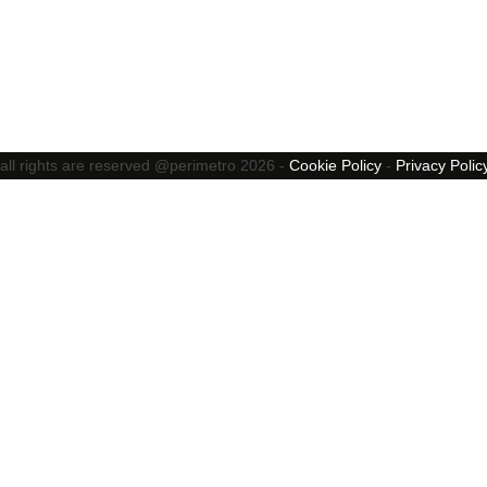
all rights are reserved @perimetro 2026 -
Cookie Policy
-
Privacy Polic