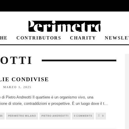
CHE
CONTRIBUTORS
CHARITY
NEWSLE
OTTI
LIE CONDIVISE
MARZO 1, 2025
 di Pietro Andreotti Il quartiere è un organismo vivo, una
zione di storie, contraddizioni e prospettive. È un luogo dove il t
...
25
PERIMETRO MILANO
PIETRO ANDREOTTI
0 COMMENTS
0