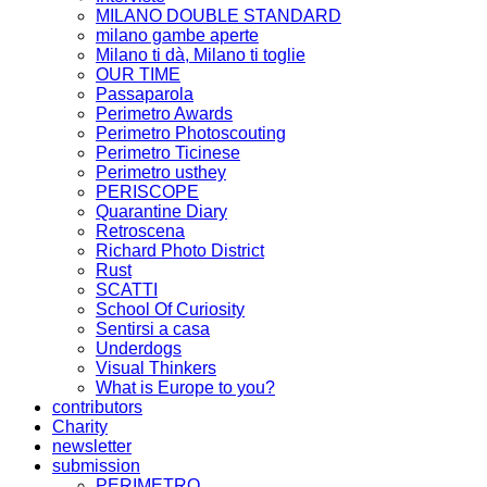
MILANO DOUBLE STANDARD
milano gambe aperte
Milano ti dà, Milano ti toglie
OUR TIME
Passaparola
Perimetro Awards
Perimetro Photoscouting
Perimetro Ticinese
Perimetro usthey
PERISCOPE
Quarantine Diary
Retroscena
Richard Photo District
Rust
SCATTI
School Of Curiosity
Sentirsi a casa
Underdogs
Visual Thinkers
What is Europe to you?
contributors
Charity
newsletter
submission
PERIMETRO