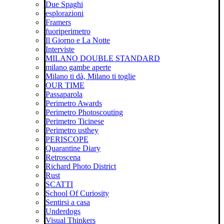
Due Spaghi
esplorazioni
Framers
fuoriperimetro
Il Giorno e La Notte
Interviste
MILANO DOUBLE STANDARD
milano gambe aperte
Milano ti dà, Milano ti toglie
OUR TIME
Passaparola
Perimetro Awards
Perimetro Photoscouting
Perimetro Ticinese
Perimetro usthey
PERISCOPE
Quarantine Diary
Retroscena
Richard Photo District
Rust
SCATTI
School Of Curiosity
Sentirsi a casa
Underdogs
Visual Thinkers