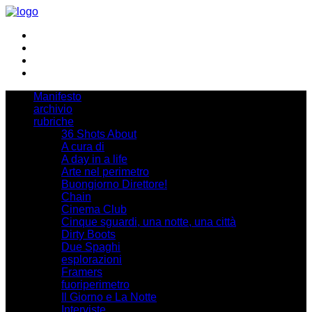
Manifesto
archivio
rubriche
36 Shots About
A cura di
A day in a life
Arte nel perimetro
Buongiorno Direttore!
Chain
Cinema Club
Cinque sguardi, una notte, una città
Dirty Boots
Due Spaghi
esplorazioni
Framers
fuoriperimetro
Il Giorno e La Notte
Interviste