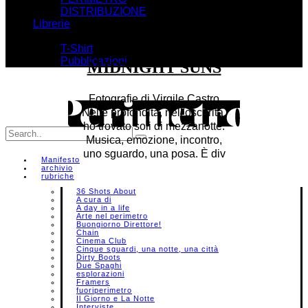
DISTRIBUZIONE
Librerie
Shop
T-Shirt
Pubblicazioni
MIDNIGHT SUNS
Fotografie di Virgile Castro
Nelle profondità, nell'oscurità,
ho trovato soli di mezzanotte.
Musica, emozione, incontro,
uno sguardo, una posa. È div
Manifesto
archivio
rubriche
36 Shots About
A cura di
A day in a life
Arte nel perimetro
Buongiorno Direttore!
Chain
Cinema Club
Cinque sguardi, una notte, una città
Dirty Boots
Due Spaghi
esplorazioni
Framers
fuoriperimetro
Il Giorno e La Notte
Interviste