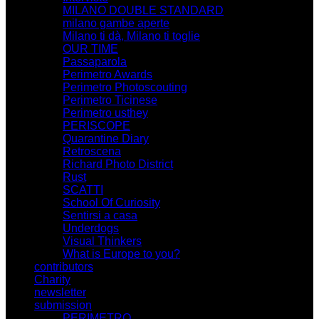
MILANO DOUBLE STANDARD
milano gambe aperte
Milano ti dà, Milano ti toglie
OUR TIME
Passaparola
Perimetro Awards
Perimetro Photoscouting
Perimetro Ticinese
Perimetro usthey
PERISCOPE
Quarantine Diary
Retroscena
Richard Photo District
Rust
SCATTI
School Of Curiosity
Sentirsi a casa
Underdogs
Visual Thinkers
What is Europe to you?
contributors
Charity
newsletter
submission
PERIMETRO