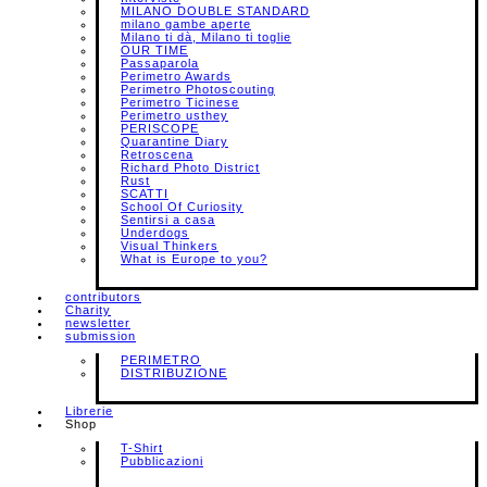
MILANO DOUBLE STANDARD
milano gambe aperte
Milano ti dà, Milano ti toglie
OUR TIME
Passaparola
Perimetro Awards
Perimetro Photoscouting
Perimetro Ticinese
Perimetro usthey
PERISCOPE
Quarantine Diary
Retroscena
Richard Photo District
Rust
SCATTI
School Of Curiosity
Sentirsi a casa
Underdogs
Visual Thinkers
What is Europe to you?
contributors
Charity
newsletter
submission
PERIMETRO
DISTRIBUZIONE
Librerie
Shop
T-Shirt
Pubblicazioni