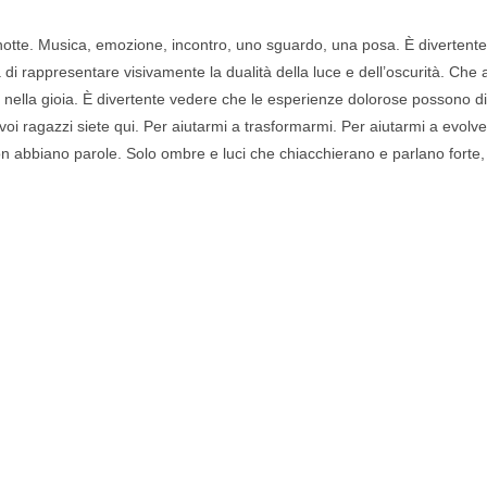
zzanotte. Musica, emozione, incontro, uno sguardo, una posa. È divertent
 rappresentare visivamente la dualità della luce e dell’oscurità. Che acce
 nella gioia. È divertente vedere che le esperienze dolorose possono div
voi ragazzi siete qui. Per aiutarmi a trasformarmi. Per aiutarmi a evol
on abbiano parole. Solo ombre e luci che chiacchierano e parlano forte,