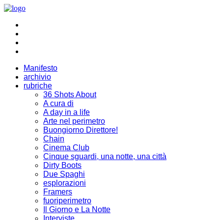
Manifesto
archivio
rubriche
36 Shots About
A cura di
A day in a life
Arte nel perimetro
Buongiorno Direttore!
Chain
Cinema Club
Cinque sguardi, una notte, una città
Dirty Boots
Due Spaghi
esplorazioni
Framers
fuoriperimetro
Il Giorno e La Notte
Interviste