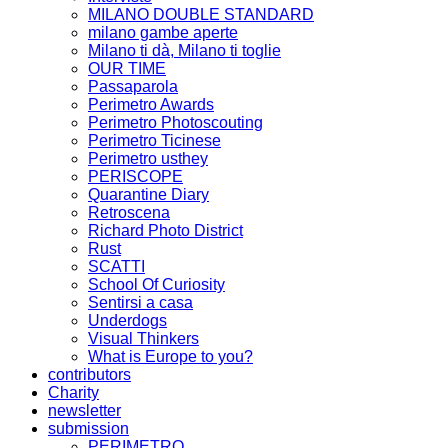
MILANO DOUBLE STANDARD
milano gambe aperte
Milano ti dà, Milano ti toglie
OUR TIME
Passaparola
Perimetro Awards
Perimetro Photoscouting
Perimetro Ticinese
Perimetro usthey
PERISCOPE
Quarantine Diary
Retroscena
Richard Photo District
Rust
SCATTI
School Of Curiosity
Sentirsi a casa
Underdogs
Visual Thinkers
What is Europe to you?
contributors
Charity
newsletter
submission
PERIMETRO