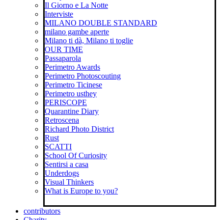
Il Giorno e La Notte
Interviste
MILANO DOUBLE STANDARD
milano gambe aperte
Milano ti dà, Milano ti toglie
OUR TIME
Passaparola
Perimetro Awards
Perimetro Photoscouting
Perimetro Ticinese
Perimetro usthey
PERISCOPE
Quarantine Diary
Retroscena
Richard Photo District
Rust
SCATTI
School Of Curiosity
Sentirsi a casa
Underdogs
Visual Thinkers
What is Europe to you?
contributors
Charity