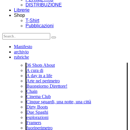
DISTRIBUZIONE
Librerie
Shop
T-Shirt
Pubblicazioni
Manifesto
archivio
rubriche
36 Shots About
A cura di
A day in a life
Arte nel perimetro
Buongiorno Direttore!
Chain
Cinema Club
Cinque sguardi, una notte, una città
Dirty Boots
Due Spaghi
esplorazioni
Framers
fuoriperimetro