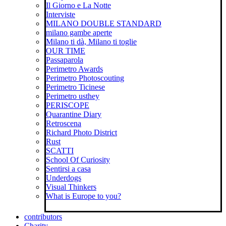
Il Giorno e La Notte
Interviste
MILANO DOUBLE STANDARD
milano gambe aperte
Milano ti dà, Milano ti toglie
OUR TIME
Passaparola
Perimetro Awards
Perimetro Photoscouting
Perimetro Ticinese
Perimetro usthey
PERISCOPE
Quarantine Diary
Retroscena
Richard Photo District
Rust
SCATTI
School Of Curiosity
Sentirsi a casa
Underdogs
Visual Thinkers
What is Europe to you?
contributors
Charity