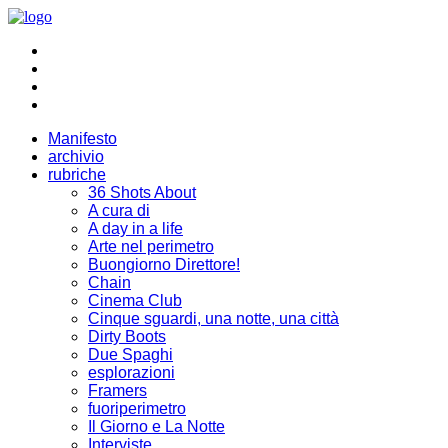
Manifesto
archivio
rubriche
36 Shots About
A cura di
A day in a life
Arte nel perimetro
Buongiorno Direttore!
Chain
Cinema Club
Cinque sguardi, una notte, una città
Dirty Boots
Due Spaghi
esplorazioni
Framers
fuoriperimetro
Il Giorno e La Notte
Interviste