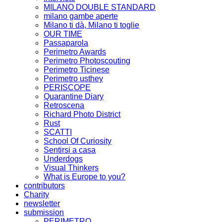
MILANO DOUBLE STANDARD
milano gambe aperte
Milano ti dà, Milano ti toglie
OUR TIME
Passaparola
Perimetro Awards
Perimetro Photoscouting
Perimetro Ticinese
Perimetro usthey
PERISCOPE
Quarantine Diary
Retroscena
Richard Photo District
Rust
SCATTI
School Of Curiosity
Sentirsi a casa
Underdogs
Visual Thinkers
What is Europe to you?
contributors
Charity
newsletter
submission
PERIMETRO