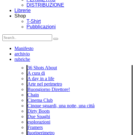
DISTRIBUZIONE
Librerie
Shop
T-Shirt
Pubblicazioni
Manifesto
archivio
rubriche
36 Shots About
A cura di
A day in a life
Arte nel perimetro
Buongiorno Direttore!
Chain
Cinema Club
Cinque sguardi, una notte, una città
Dirty Boots
Due Spaghi
esplorazioni
Framers
fuoriperimetro