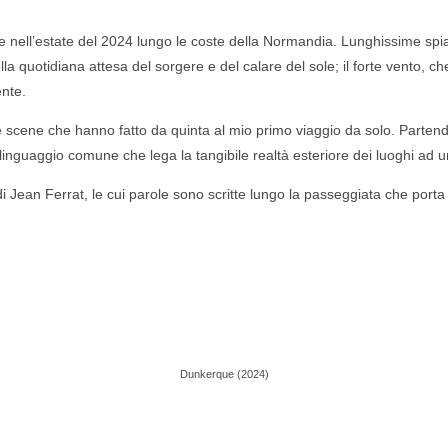
e nell’estate del 2024 lungo le coste della Normandia. Lunghissime spia
 quotidiana attesa del sorgere e del calare del sole; il forte vento, che s
ente.
 e le scene che hanno fatto da quinta al mio primo viaggio da solo. Parten
un linguaggio comune che lega la tangibile realtà esteriore dei luoghi ad 
i Jean Ferrat, le cui parole sono scritte lungo la passeggiata che porta a
Dunkerque (2024)