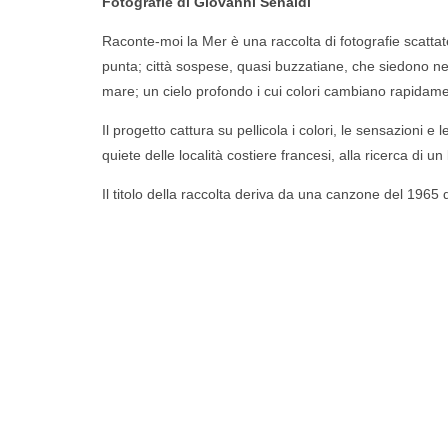
Fotografie di
Giovanni Senaldi
Raconte-moi la Mer è una raccolta di fotografie scattat
punta; città sospese, quasi buzzatiane, che siedono nella
mare; un cielo profondo i cui colori cambiano rapidam
Il progetto cattura su pellicola i colori, le sensazioni
quiete delle località costiere francesi, alla ricerca di 
Il titolo della raccolta deriva da una canzone del 1965 d