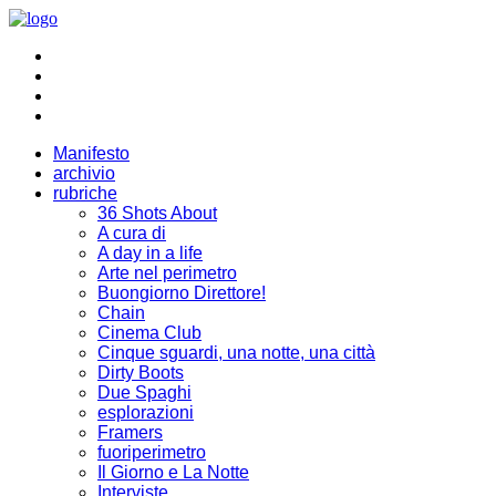
Manifesto
archivio
rubriche
36 Shots About
A cura di
A day in a life
Arte nel perimetro
Buongiorno Direttore!
Chain
Cinema Club
Cinque sguardi, una notte, una città
Dirty Boots
Due Spaghi
esplorazioni
Framers
fuoriperimetro
Il Giorno e La Notte
Interviste