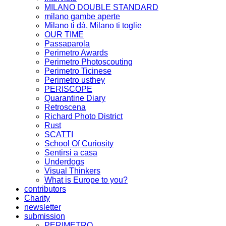
MILANO DOUBLE STANDARD
milano gambe aperte
Milano ti dà, Milano ti toglie
OUR TIME
Passaparola
Perimetro Awards
Perimetro Photoscouting
Perimetro Ticinese
Perimetro usthey
PERISCOPE
Quarantine Diary
Retroscena
Richard Photo District
Rust
SCATTI
School Of Curiosity
Sentirsi a casa
Underdogs
Visual Thinkers
What is Europe to you?
contributors
Charity
newsletter
submission
PERIMETRO