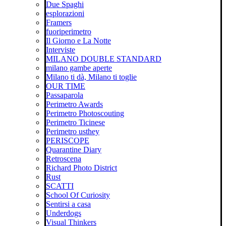
Due Spaghi
esplorazioni
Framers
fuoriperimetro
Il Giorno e La Notte
Interviste
MILANO DOUBLE STANDARD
milano gambe aperte
Milano ti dà, Milano ti toglie
OUR TIME
Passaparola
Perimetro Awards
Perimetro Photoscouting
Perimetro Ticinese
Perimetro usthey
PERISCOPE
Quarantine Diary
Retroscena
Richard Photo District
Rust
SCATTI
School Of Curiosity
Sentirsi a casa
Underdogs
Visual Thinkers