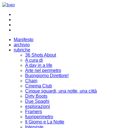
Manifesto
archivio
rubriche
36 Shots About
A cura di
A day in a life
Arte nel perimetro
Buongiorno Direttore!
Chain
Cinema Club
Cinque sguardi, una notte, una città
Dirty Boots
Due Spaghi
esplorazioni
Framers
fuoriperimetro
Il Giorno e La Notte
Interviste