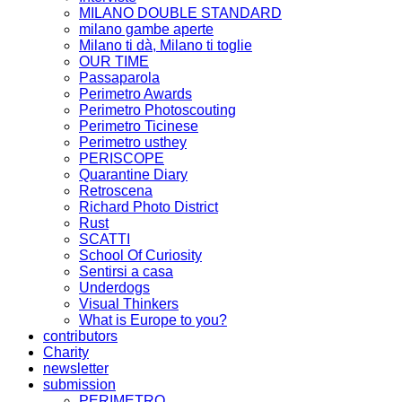
MILANO DOUBLE STANDARD
milano gambe aperte
Milano ti dà, Milano ti toglie
OUR TIME
Passaparola
Perimetro Awards
Perimetro Photoscouting
Perimetro Ticinese
Perimetro usthey
PERISCOPE
Quarantine Diary
Retroscena
Richard Photo District
Rust
SCATTI
School Of Curiosity
Sentirsi a casa
Underdogs
Visual Thinkers
What is Europe to you?
contributors
Charity
newsletter
submission
PERIMETRO