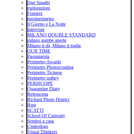
Due Spaghi
esplorazioni
Framers
fuoriperimetro
Il Giorno e La Notte
Interviste
MILANO DOUBLE STANDARD
milano gambe aperte
Milano ti dà, Milano ti toglie
OUR TIME
Passaparola
Perimetro Awards
Perimetro Photoscouting
Perimetro Ticinese
Perimetro usthey
PERISCOPE
Quarantine Diary
Retroscena
Richard Photo District
Rust
SCATTI
School Of Curiosity
Sentirsi a casa
Underdogs
Visual Thinkers