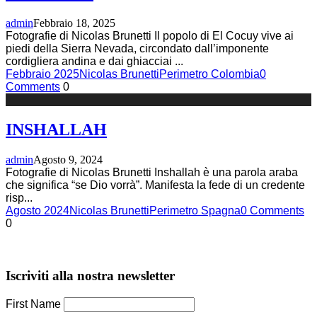
admin
Febbraio 18, 2025
Fotografie di Nicolas Brunetti Il popolo di El Cocuy vive ai
piedi della Sierra Nevada, circondato dall’imponente
cordigliera andina e dai ghiacciai
...
Febbraio 2025
Nicolas Brunetti
Perimetro Colombia
0
Comments
0
INSHALLAH
admin
Agosto 9, 2024
Fotografie di Nicolas Brunetti Inshallah è una parola araba
che significa “se Dio vorrà”. Manifesta la fede di un credente
risp
...
Agosto 2024
Nicolas Brunetti
Perimetro Spagna
0 Comments
0
Iscriviti alla nostra newsletter
First Name