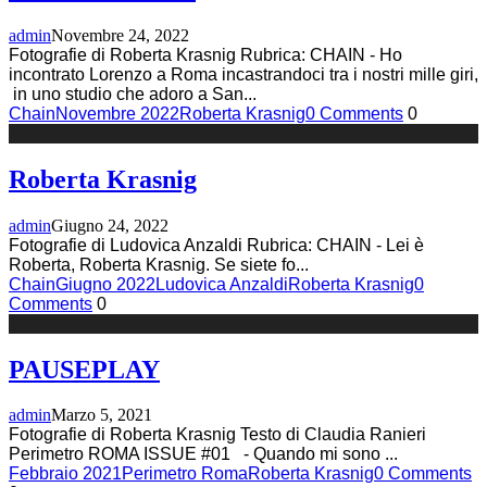
admin
Novembre 24, 2022
Fotografie di Roberta Krasnig Rubrica: CHAIN - Ho
incontrato Lorenzo a Roma incastrandoci tra i nostri mille giri,
in uno studio che adoro a San
...
Chain
Novembre 2022
Roberta Krasnig
0 Comments
0
Roberta Krasnig
admin
Giugno 24, 2022
Fotografie di Ludovica Anzaldi Rubrica: CHAIN - Lei è
Roberta, Roberta Krasnig. Se siete fo
...
Chain
Giugno 2022
Ludovica Anzaldi
Roberta Krasnig
0
Comments
0
PAUSEPLAY
admin
Marzo 5, 2021
Fotografie di Roberta Krasnig Testo di Claudia Ranieri
Perimetro ROMA ISSUE #01 - Quando mi sono
...
Febbraio 2021
Perimetro Roma
Roberta Krasnig
0 Comments