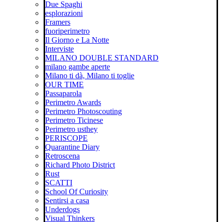
Due Spaghi
esplorazioni
Framers
fuoriperimetro
Il Giorno e La Notte
Interviste
MILANO DOUBLE STANDARD
milano gambe aperte
Milano ti dà, Milano ti toglie
OUR TIME
Passaparola
Perimetro Awards
Perimetro Photoscouting
Perimetro Ticinese
Perimetro usthey
PERISCOPE
Quarantine Diary
Retroscena
Richard Photo District
Rust
SCATTI
School Of Curiosity
Sentirsi a casa
Underdogs
Visual Thinkers