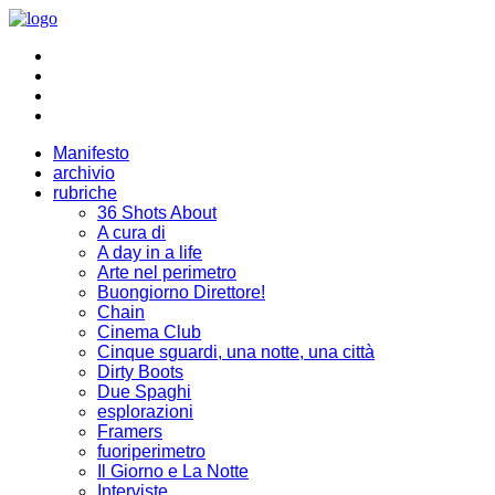
Manifesto
archivio
rubriche
36 Shots About
A cura di
A day in a life
Arte nel perimetro
Buongiorno Direttore!
Chain
Cinema Club
Cinque sguardi, una notte, una città
Dirty Boots
Due Spaghi
esplorazioni
Framers
fuoriperimetro
Il Giorno e La Notte
Interviste