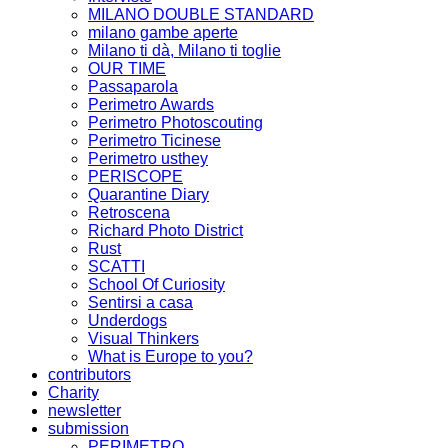
MILANO DOUBLE STANDARD
milano gambe aperte
Milano ti dà, Milano ti toglie
OUR TIME
Passaparola
Perimetro Awards
Perimetro Photoscouting
Perimetro Ticinese
Perimetro usthey
PERISCOPE
Quarantine Diary
Retroscena
Richard Photo District
Rust
SCATTI
School Of Curiosity
Sentirsi a casa
Underdogs
Visual Thinkers
What is Europe to you?
contributors
Charity
newsletter
submission
PERIMETRO