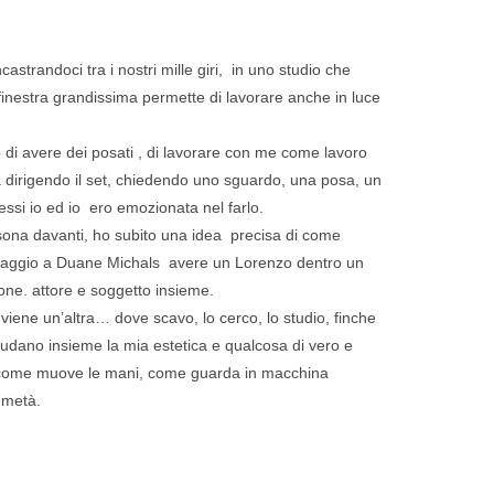
strandoci tra i nostri mille giri, in uno studio che
nestra grandissima permette di lavorare anche in luce
o di avere dei posati , di lavorare con me come lavoro
a dirigendo il set, chiedendo uno sguardo, una posa, un
ssi io ed io ero emozionata nel farlo.
ona davanti, ho subito una idea precisa di come
 omaggio a Duane Michals avere un Lorenzo dentro un
one. attore e soggetto insieme.
iene un’altra… dove scavo, lo cerco, lo studio, finche
iudano insieme la mia estetica e qualcosa di vero e
 come muove le mani, come guarda in macchina
 metà.