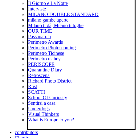
Il Giorno e La Notte
Interviste
MILANO DOUBLE STANDARD
milano gambe aperte
Milano ti dà, Milano ti toglie
OUR TIME
Passaparola
Perimetro Awards
Perimetro Photoscouting
Perimetro Ticinese
Perimetro usthey
PERISCOPE
Quarantine Diary
Retroscena
Richard Photo District
Rust
SCATTI
School Of Curiosity
Sentirsi a casa
Underdogs
Visual Thinkers
What is Europe to you?
contributors
Charity