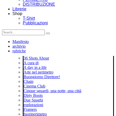
DISTRIBUZIONE
Librerie
Shop
T-Shirt
Pubblicazioni
Manifesto
archivio
rubriche
36 Shots About
A cura di
A day in a life
Arte nel perimetro
Buongiorno Direttore!
Chain
Cinema Club
Cinque sguardi, una notte, una città
Dirty Boots
Due Spaghi
esplorazioni
Framers
fuoriperimetro