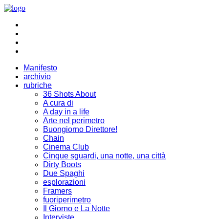
Manifesto
archivio
rubriche
36 Shots About
A cura di
A day in a life
Arte nel perimetro
Buongiorno Direttore!
Chain
Cinema Club
Cinque sguardi, una notte, una città
Dirty Boots
Due Spaghi
esplorazioni
Framers
fuoriperimetro
Il Giorno e La Notte
Interviste