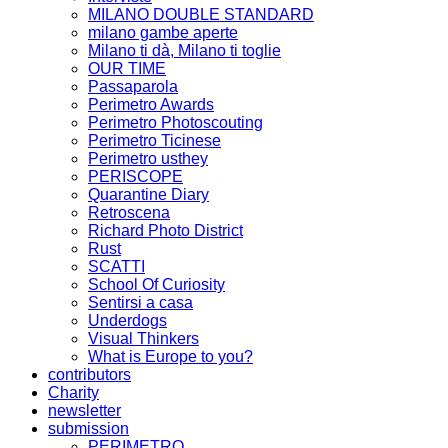
MILANO DOUBLE STANDARD
milano gambe aperte
Milano ti dà, Milano ti toglie
OUR TIME
Passaparola
Perimetro Awards
Perimetro Photoscouting
Perimetro Ticinese
Perimetro usthey
PERISCOPE
Quarantine Diary
Retroscena
Richard Photo District
Rust
SCATTI
School Of Curiosity
Sentirsi a casa
Underdogs
Visual Thinkers
What is Europe to you?
contributors
Charity
newsletter
submission
PERIMETRO