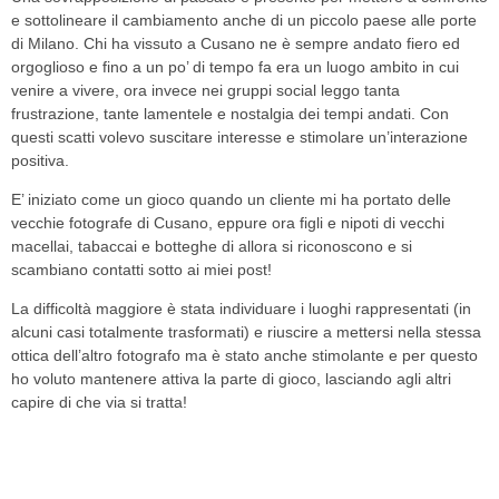
e sottolineare il cambiamento anche di un piccolo paese alle porte
di Milano. Chi ha vissuto a Cusano ne è sempre andato fiero ed
orgoglioso e fino a un po’ di tempo fa era un luogo ambito in cui
venire a vivere, ora invece nei gruppi social leggo tanta
frustrazione, tante lamentele e nostalgia dei tempi andati. Con
questi scatti volevo suscitare interesse e stimolare un’interazione
positiva.
E’ iniziato come un gioco quando un cliente mi ha portato delle
vecchie fotografe di Cusano, eppure ora figli e nipoti di vecchi
macellai, tabaccai e botteghe di allora si riconoscono e si
scambiano contatti sotto ai miei post!
La difficoltà maggiore è stata individuare i luoghi rappresentati (in
alcuni casi totalmente trasformati) e riuscire a mettersi nella stessa
ottica dell’altro fotografo ma è stato anche stimolante e per questo
ho voluto mantenere attiva la parte di gioco, lasciando agli altri
capire di che via si tratta!