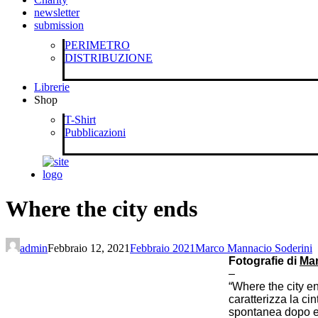
newsletter
submission
PERIMETRO
DISTRIBUZIONE
Librerie
Shop
T-Shirt
Pubblicazioni
Where the city ends
admin
Febbraio 12, 2021
Febbraio 2021
Marco Mannacio Soderini
Fotografie di
Mar
–
“Where the city e
caratterizza la cin
spontanea dopo es