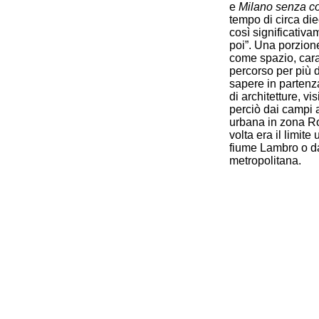
e
Milano senza co
tempo di circa die
così significativa
poi”. Una porzione
come spazio, cara
percorso per più d
sapere in partenz
di architetture, v
perciò dai campi a
urbana in zona Ro
volta era il limit
fiume Lambro o da 
metropolitana.