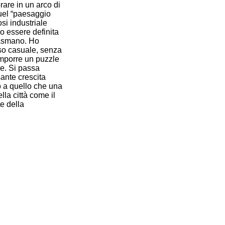
rare in un arco di
quel “paesaggio
si industriale
o essere definita
lasmano. Ho
sso casuale, senza
omporre un puzzle
ne. Si passa
sante crescita
o a quello che una
lla città come il
te della