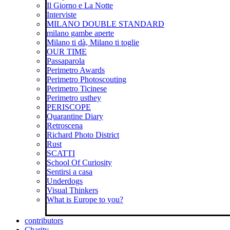
Il Giorno e La Notte
Interviste
MILANO DOUBLE STANDARD
milano gambe aperte
Milano ti dà, Milano ti toglie
OUR TIME
Passaparola
Perimetro Awards
Perimetro Photoscouting
Perimetro Ticinese
Perimetro usthey
PERISCOPE
Quarantine Diary
Retroscena
Richard Photo District
Rust
SCATTI
School Of Curiosity
Sentirsi a casa
Underdogs
Visual Thinkers
What is Europe to you?
contributors
Charity