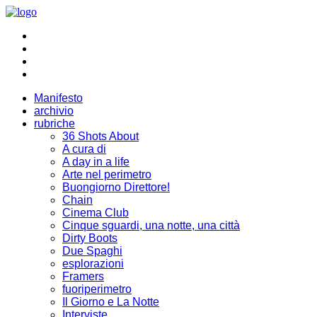
Manifesto
archivio
rubriche
36 Shots About
A cura di
A day in a life
Arte nel perimetro
Buongiorno Direttore!
Chain
Cinema Club
Cinque sguardi, una notte, una città
Dirty Boots
Due Spaghi
esplorazioni
Framers
fuoriperimetro
Il Giorno e La Notte
Interviste