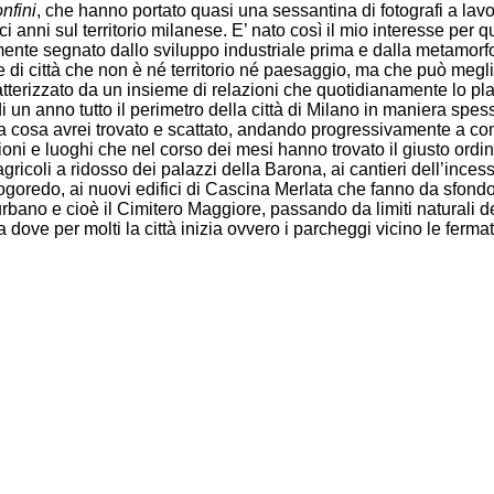
nfini
, che hanno portato quasi una sessantina di fotografi a lavo
ci anni sul territorio milanese. E’ nato così il mio interesse per 
mente segnato dallo sviluppo industriale prima e dalla metamorfo
 di città che non è né territorio né paesaggio, ma che può megli
tterizzato da un insieme di relazioni che quotidianamente lo p
i un anno tutto il perimetro della città di Milano in maniera spe
a cosa avrei trovato e scattato, andando progressivamente a c
isioni e luoghi che nel corso dei mesi hanno trovato il giusto ordi
gricoli a ridosso dei palazzi della Barona, ai cantieri dell’inces
goredo, ai nuovi edifici di Cascina Merlata che fanno da sfond
e urbano e cioè il Cimitero Maggiore, passando da limiti naturali de
dove per molti la città inizia ovvero i parcheggi vicino le ferma