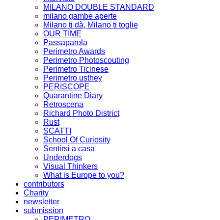
MILANO DOUBLE STANDARD
milano gambe aperte
Milano ti dà, Milano ti toglie
OUR TIME
Passaparola
Perimetro Awards
Perimetro Photoscouting
Perimetro Ticinese
Perimetro usthey
PERISCOPE
Quarantine Diary
Retroscena
Richard Photo District
Rust
SCATTI
School Of Curiosity
Sentirsi a casa
Underdogs
Visual Thinkers
What is Europe to you?
contributors
Charity
newsletter
submission
PERIMETRO