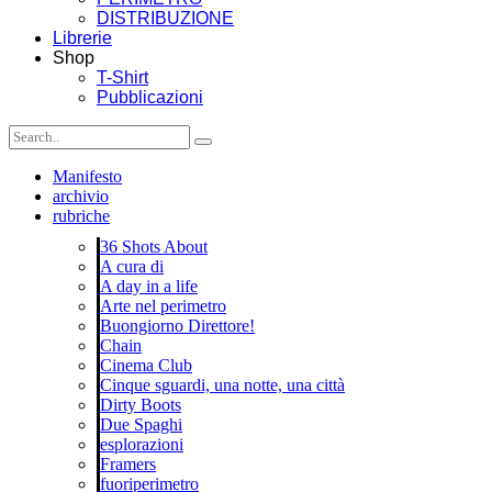
DISTRIBUZIONE
Librerie
Shop
T-Shirt
Pubblicazioni
Manifesto
archivio
rubriche
36 Shots About
A cura di
A day in a life
Arte nel perimetro
Buongiorno Direttore!
Chain
Cinema Club
Cinque sguardi, una notte, una città
Dirty Boots
Due Spaghi
esplorazioni
Framers
fuoriperimetro