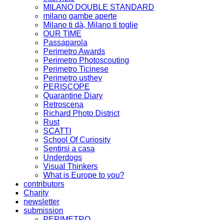
MILANO DOUBLE STANDARD
milano gambe aperte
Milano ti dà, Milano ti toglie
OUR TIME
Passaparola
Perimetro Awards
Perimetro Photoscouting
Perimetro Ticinese
Perimetro usthey
PERISCOPE
Quarantine Diary
Retroscena
Richard Photo District
Rust
SCATTI
School Of Curiosity
Sentirsi a casa
Underdogs
Visual Thinkers
What is Europe to you?
contributors
Charity
newsletter
submission
PERIMETRO