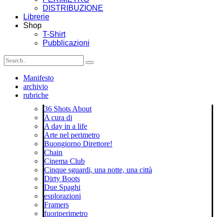
DISTRIBUZIONE
Librerie
Shop
T-Shirt
Pubblicazioni
Manifesto
archivio
rubriche
36 Shots About
A cura di
A day in a life
Arte nel perimetro
Buongiorno Direttore!
Chain
Cinema Club
Cinque sguardi, una notte, una città
Dirty Boots
Due Spaghi
esplorazioni
Framers
fuoriperimetro