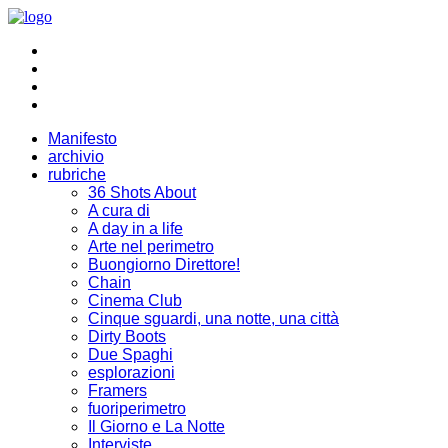
Manifesto
archivio
rubriche
36 Shots About
A cura di
A day in a life
Arte nel perimetro
Buongiorno Direttore!
Chain
Cinema Club
Cinque sguardi, una notte, una città
Dirty Boots
Due Spaghi
esplorazioni
Framers
fuoriperimetro
Il Giorno e La Notte
Interviste