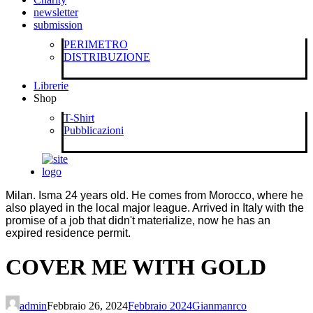
newsletter
submission
PERIMETRO
DISTRIBUZIONE
Librerie
Shop
T-Shirt
Pubblicazioni
Milan. Isma 24 years old. He comes from Morocco, where he
also played in the local major league. Arrived in Italy with the
promise of a job that didn't materialize, now he has an
expired residence permit.
COVER ME WITH GOLD
admin
Febbraio 26, 2024
Febbraio 2024
Gianmanrco