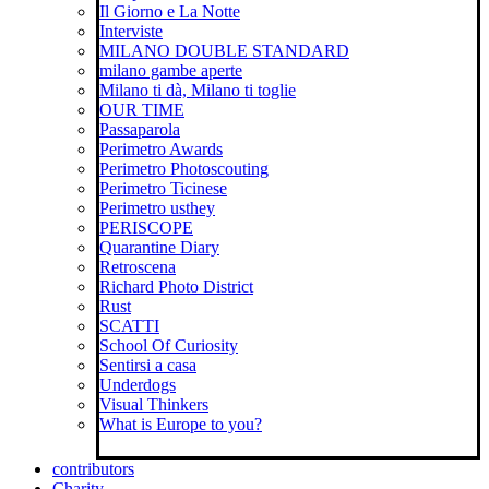
Il Giorno e La Notte
Interviste
MILANO DOUBLE STANDARD
milano gambe aperte
Milano ti dà, Milano ti toglie
OUR TIME
Passaparola
Perimetro Awards
Perimetro Photoscouting
Perimetro Ticinese
Perimetro usthey
PERISCOPE
Quarantine Diary
Retroscena
Richard Photo District
Rust
SCATTI
School Of Curiosity
Sentirsi a casa
Underdogs
Visual Thinkers
What is Europe to you?
contributors
Charity