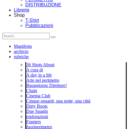
DISTRIBUZIONE
Librerie
Shop
T-Shirt
Pubblicazioni
Manifesto
archivio
rubriche
36 Shots About
A cura di
A day in a life
Arte nel perimetro
Buongiorno Direttore!
Chain
Cinema Club
Cinque sguardi, una notte, una città
Dirty Boots
Due Spaghi
esplorazioni
Framers
fuoriperimetro