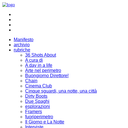
Manifesto
archivio
rubriche
36 Shots About
A cura di
A day in a life
Arte nel perimetro
Buongiorno Direttore!
Chain
Cinema Club
Cinque sguardi, una notte, una città
Dirty Boots
Due Spaghi
esplorazioni
Framers
fuoriperimetro
Il Giorno e La Notte
Interviste