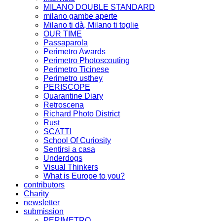
MILANO DOUBLE STANDARD
milano gambe aperte
Milano ti dà, Milano ti toglie
OUR TIME
Passaparola
Perimetro Awards
Perimetro Photoscouting
Perimetro Ticinese
Perimetro usthey
PERISCOPE
Quarantine Diary
Retroscena
Richard Photo District
Rust
SCATTI
School Of Curiosity
Sentirsi a casa
Underdogs
Visual Thinkers
What is Europe to you?
contributors
Charity
newsletter
submission
PERIMETRO