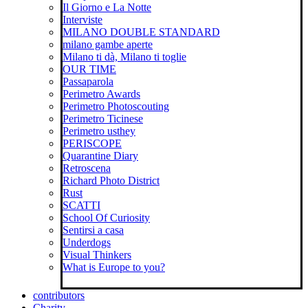
Il Giorno e La Notte
Interviste
MILANO DOUBLE STANDARD
milano gambe aperte
Milano ti dà, Milano ti toglie
OUR TIME
Passaparola
Perimetro Awards
Perimetro Photoscouting
Perimetro Ticinese
Perimetro usthey
PERISCOPE
Quarantine Diary
Retroscena
Richard Photo District
Rust
SCATTI
School Of Curiosity
Sentirsi a casa
Underdogs
Visual Thinkers
What is Europe to you?
contributors
Charity