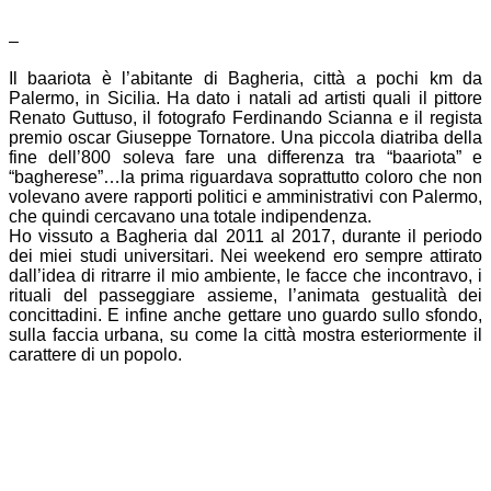
–
Il baariota è l’abitante di Bagheria, città a pochi km da
Palermo, in Sicilia. Ha dato i natali ad artisti quali il pittore
Renato Guttuso, il fotografo Ferdinando Scianna e il regista
premio oscar Giuseppe Tornatore. Una piccola diatriba della
fine dell’800 soleva fare una differenza tra “baariota” e
“bagherese”…la prima riguardava soprattutto coloro che non
volevano avere rapporti politici e amministrativi con Palermo,
che quindi cercavano una totale indipendenza.
Ho vissuto a Bagheria dal 2011 al 2017, durante il periodo
dei miei studi universitari. Nei weekend ero sempre attirato
dall’idea di ritrarre il mio ambiente, le facce che incontravo, i
rituali del passeggiare assieme, l’animata gestualità dei
concittadini. E infine anche gettare uno guardo sullo sfondo,
sulla faccia urbana, su come la città mostra esteriormente il
carattere di un popolo.