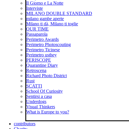
Il Giorno e La Notte
Interviste
MILANO DOUBLE STANDARD
milano gambe aperte
Milano ti dà, Milano ti toglie
OUR TIME
Passaparola
Perimetro Awards
Perimetro Photoscouting
Perimetro Ticinese
Perimetro usthey
PERISCOPE
Quarantine Diary
Retroscena
Richard Photo District
Rust
SCATTI
School Of Curiosity
Sentirsi a casa
Underdogs
Visual Thinkers
What is Europe to you?
contributors
Charity