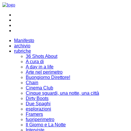
Manifesto
archivio
rubriche
36 Shots About
A cura di
A day in a life
Arte nel perimetro
Buongiorno Direttore!
Chain
Cinema Club
Cinque sguardi, una notte, una città
Dirty Boots
Due Spaghi
esplorazioni
Framers
fuoriperimetro
Il Giorno e La Notte
Interviste