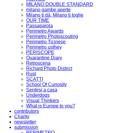
MILANO DOUBLE STANDARD
milano gambe aperte
Milano ti dà, Milano ti toglie
OUR TIME
Passaparola
Perimetro Awards
Perimetro Photoscouting
Perimetro Ticinese
Perimetro usthey
PERISCOPE
Quarantine Diary
Retroscena
Richard Photo District
Rust
SCATTI
School Of Curiosity
Sentirsi a casa
Underdogs
Visual Thinkers
What is Europe to you?
contributors
Charity
newsletter
submission
PERIMETRO