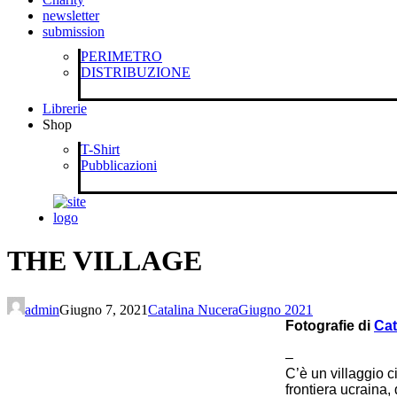
newsletter
submission
PERIMETRO
DISTRIBUZIONE
Librerie
Shop
T-Shirt
Pubblicazioni
THE VILLAGE
admin
Giugno 7, 2021
Catalina Nucera
Giugno 2021
Fotografie di
Cat
–
C’è un villaggio c
frontiera ucraina,