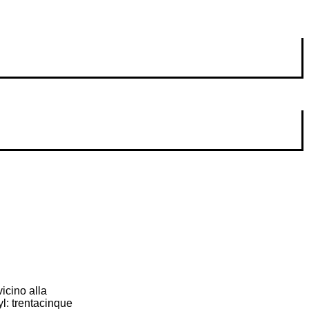
icino alla
yl: trentacinque