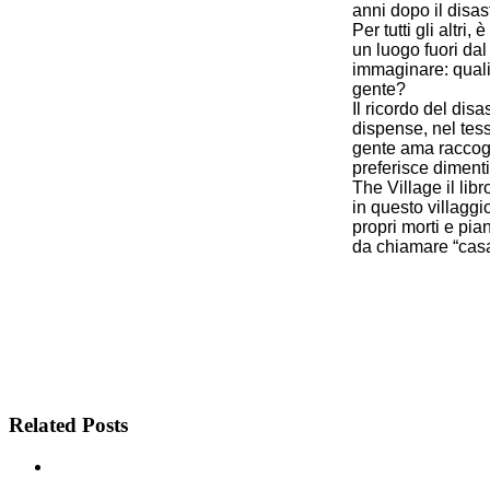
anni dopo il disas
Per tutti gli altr
un luogo fuori dal 
immaginare: quali
gente?
Il ricordo del disa
dispense, nel tes
gente ama raccogl
preferisce dimenti
The Village il lib
in questo villaggi
propri morti e pia
da chiamare “casa
Related Posts