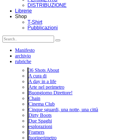
DISTRIBUZIONE
Librerie
Shop
T-Shirt
Pubblicazioni
Manifesto
archivio
rubriche
36 Shots About
A cura di
A day in a life
Arte nel perimetro
Buongiorno Direttore!
Chain
Cinema Club
Cinque sguardi, una notte, una città
Dirty Boots
Due Spaghi
esplorazioni
Framers
fuoriperimetro