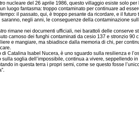
tro nucleare del 26 aprile 1986, questo villaggio esiste solo per
i, è un luogo fantasma: troppo contaminato per continuare ad esser
tempo: il passato, qui, è troppo pesante da ricordare, e il futuro t
 saranno, negli anni, le conseguenze della contaminazione sull
stro rimane nei documenti ufficiali, nei barattoli delle conserve st
suto carnoso dei funghi contaminati da cesio 137 e stronzio 90 c
iere e mangiare, ma sbiadisce dalla memoria di chi, per continu
care.
ro di Catalina Isabel Nucera, è uno sguardo sulla resilienza e l’os
o sulla soglia dell’impossibile, continua a vivere, seppellendo in 
ntando in questa terra i propri semi, come se questo fosse l’unic
”.