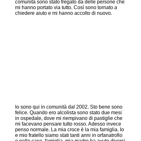
comunità sono stato fregato da delle persone che
mi hanno portato via tutto. Così sono tornato a
chiedere aiuto e mi hanno accolto di nuovo.
Io sono qui in comunità dal 2002. Sto bene sono
felice. Quando ero alcolista sono stato due mesi
in ospedale, dove mi riempivano di pastiglie che
mi facevano pensare tutto rosso. Adesso invece
penso normale. La mia croce è la mia famiglia. Io
e mio fratello siamo stati tanti anni in orfanatrofio
e nelle case- famiglia, mia madre ha avuto diversi