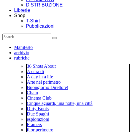
DISTRIBUZIONE
Librerie
Shop
T-Shirt
Pubblicazioni
Manifesto
archivio
rubriche
36 Shots About
A cura di
A day in a life
Arte nel perimetro
Buongiorno Direttore!
Chain
Cinema Club
Cinque sguardi, una notte, una città
Dirty Boots
Due Spaghi
esplorazioni
Framers
fuoriperimetro