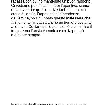
ragazza con cui ho mantenuto un buon rapporto.
Ci vediamo per un caffè o per l’aperitivo, siamo
rimasti amici e questo mi fa star bene. La mia
croce è l’ansia. Dopo anni di dipendenza
dall’eroina, ho sviluppato questo malessere che
al momento mi causa anche un tremore costante
alle mani. Coi farmaci forse riuscirò a eliminare il
tremore ma l’ansia è cronica e me la porterò
dietro per sempre.
Io non credo di avere una croce. In passato mi