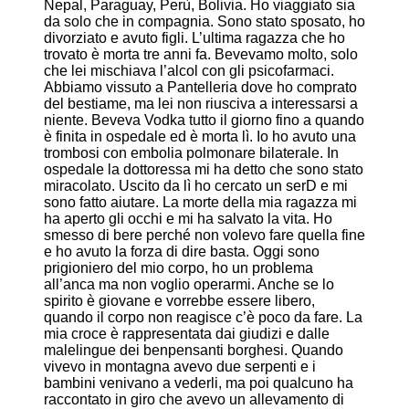
Nepal, Paraguay, Perù, Bolivia. Ho viaggiato sia
da solo che in compagnia. Sono stato sposato, ho
divorziato e avuto figli. L’ultima ragazza che ho
trovato è morta tre anni fa. Bevevamo molto, solo
che lei mischiava l’alcol con gli psicofarmaci.
Abbiamo vissuto a Pantelleria dove ho comprato
del bestiame, ma lei non riusciva a interessarsi a
niente. Beveva Vodka tutto il giorno fino a quando
è finita in ospedale ed è morta lì. Io ho avuto una
trombosi con embolia polmonare bilaterale. In
ospedale la dottoressa mi ha detto che sono stato
miracolato. Uscito da lì ho cercato un serD e mi
sono fatto aiutare. La morte della mia ragazza mi
ha aperto gli occhi e mi ha salvato la vita. Ho
smesso di bere perché non volevo fare quella fine
e ho avuto la forza di dire basta. Oggi sono
prigioniero del mio corpo, ho un problema
all’anca ma non voglio operarmi. Anche se lo
spirito è giovane e vorrebbe essere libero,
quando il corpo non reagisce c’è poco da fare. La
mia croce è rappresentata dai giudizi e dalle
malelingue dei benpensanti borghesi. Quando
vivevo in montagna avevo due serpenti e i
bambini venivano a vederli, ma poi qualcuno ha
raccontato in giro che avevo un allevamento di