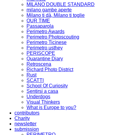
MILANO DOUBLE STANDARD
milano gambe aperte
Milano ti dà, Milano ti toglie
OUR TIME
Passaparola
Perimetro Awards
Perimetro Photoscouting
Perimetro Ticinese
Perimetro usthey
PERISCOPE
Quarantine Diary
Retroscena
Richard Photo District
Rust
SCATTI
School Of Curiosity
Sentirsi a casa
Underdogs
Visual Thinkers
What is Europe to you?
contributors
Charity
newsletter
submission
PERIMETRO