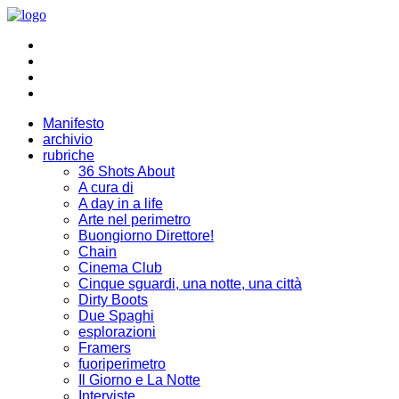
Manifesto
archivio
rubriche
36 Shots About
A cura di
A day in a life
Arte nel perimetro
Buongiorno Direttore!
Chain
Cinema Club
Cinque sguardi, una notte, una città
Dirty Boots
Due Spaghi
esplorazioni
Framers
fuoriperimetro
Il Giorno e La Notte
Interviste