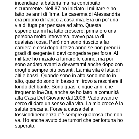
incendiare la batteria ma ha contribuito
sicuramente. Nell’87 ho iniziato il militare e ho
fatto tre anni di firma. La caserma di Alessandria
era proprio di fianco a casa mia. Era un po’ una
via di fuga per pensare ad altro. Questa
esperienza mi ha fatto crescere, prima ero una
persona molto introversa, avevo paura di
qualsiasi cosa. Però non sono riuscito a far
carriera e così dopo il terzo anno se non prendi i
gradi di sergente ti devi congedare per forza. Al
militare ho iniziato a fumare le canne, ma poi
sono andato avanti a devastarmi anche dopo con
droghe sempre più pesanti. La mia vita è fatta di
alti e bassi. Quando sono in alto sono molto in
alto, quando sono in basso mi trovo a raschiare il
fondo del barile. Sono quasi cinque anni che
frequento In&Out, anche se ho fatto la comunità
alla Casa Del Giovane dal 2006. Vado avanti e
cerco di dare un senso alla vita. La mia croce è la
salute precaria. Forse a causa della
tossicodipendenza c’è sempre qualcosa che non
va. Ho anche avuto due tumori che per fortuna ho
superato.