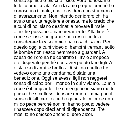
senso spirituale più che fisico. Però nonostante
tutto io amo la vita. Anzi la amo proprio perché ho
conosciuto il male, che considero uno strumento
di avanzamento. Non intendo denigrare chi ha
avuto una vita regolare e onesta, ma io credo che
alcuni di noi siano destinati a provare il male
affinché possano amare veramente. Alla fine, è
come se fosse un grande percorso che ti fa
considerare la vita come qualcosa di sacro. Per
questo oggi alcuni video di bambini tremanti sotto
le bombe non riesco nemmeno a guardarli. A
causa dell’eroina ho contratto l’HIV e all’epoca
ero disperato perché non avrei potuto fare figli. A
distanza di anni, è brutto a dirsi, ma quello che
vedevo come una condanna è stata una
benedizione. Oggi se avessi figli non reggerei il
senso di colpa per il mondo in cui viviamo. La mia
croce è il rimpianto che i miei genitori siano morti
prima che smettessi di usare eroina. Immagino il
senso di fallimento che ho generato in loro e non
mi do pace perché non mi hanno potuto vedere
rinascere dopo dieci anni di dipendenza. Tre
mesi fa ho smesso anche di bere alcol.