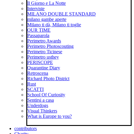
Il Giorno e La Notte
Interviste
MILANO DOUBLE STANDARD
milano gambe aperte
Milano ti dà, Milano ti toglie
OUR TIME
Passaparola
Perimetro Awards
Perimetro Photoscouting
Perimetro Ticinese
Perimetro usthey
PERISCOPE
Quarantine Diary
Retroscena
Richard Photo District
Rust
SCATTI
School Of Curiosity
Sentirsi a casa
Underdogs
Visual Thinkers
What is Europe to you?
contributors
Charity