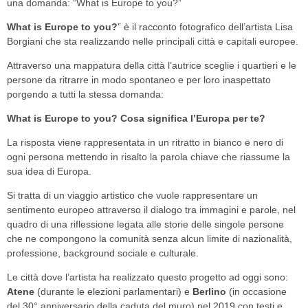
una domanda: “What is Europe to you?”
What is Europe to you?
” è il racconto fotografico dell’artista Lisa
Borgiani che sta realizzando nelle principali città e capitali europee.
Attraverso una mappatura della città l’autrice sceglie i quartieri e le
persone da ritrarre in modo spontaneo e per loro inaspettato
porgendo a tutti la stessa domanda:
What is Europe to you? Cosa significa l’Europa per te?
La risposta viene rappresentata in un ritratto in bianco e nero di
ogni persona mettendo in risalto la parola chiave che riassume la
sua idea di Europa.
Si tratta di un viaggio artistico che vuole rappresentare un
sentimento europeo attraverso il dialogo tra immagini e parole, nel
quadro di una riflessione legata alle storie delle singole persone
che ne compongono la comunità senza alcun limite di nazionalità,
professione, background sociale e culturale.
Le città dove l’artista ha realizzato questo progetto ad oggi sono:
Atene
(durante le elezioni parlamentari) e
Berlino
(in occasione
del 30° anniversario della caduta del muro) nel 2019 con testi e