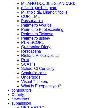
MILANO DOUBLE STANDARD
milano gambe aperte
Milano ti dà, Milano ti toglie
OUR TIME
Passaparola
Perimetro Awards
Perimetro Photoscouting
Perimetro Ticinese
Perimetro usthey
PERISCOPE
Quarantine Diary
Retroscena
Richard Photo District
Rust
SCATTI
School Of Curiosity
Sentirsi a casa
Underdogs
Visual Thinkers
What is Europe to you?
contributors
Charity
newsletter
submission
PERIMETRO