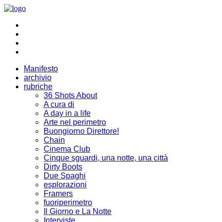
Manifesto
archivio
rubriche
36 Shots About
A cura di
A day in a life
Arte nel perimetro
Buongiorno Direttore!
Chain
Cinema Club
Cinque sguardi, una notte, una città
Dirty Boots
Due Spaghi
esplorazioni
Framers
fuoriperimetro
Il Giorno e La Notte
Interviste