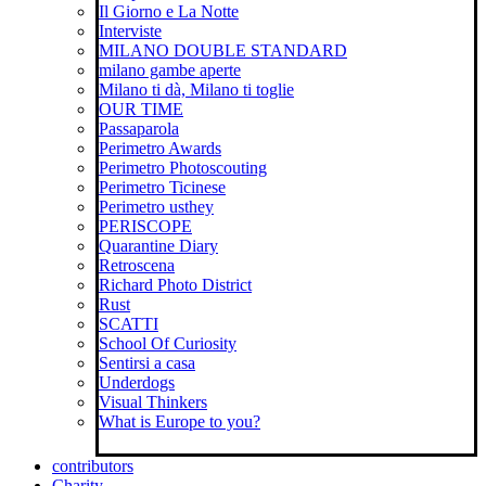
Il Giorno e La Notte
Interviste
MILANO DOUBLE STANDARD
milano gambe aperte
Milano ti dà, Milano ti toglie
OUR TIME
Passaparola
Perimetro Awards
Perimetro Photoscouting
Perimetro Ticinese
Perimetro usthey
PERISCOPE
Quarantine Diary
Retroscena
Richard Photo District
Rust
SCATTI
School Of Curiosity
Sentirsi a casa
Underdogs
Visual Thinkers
What is Europe to you?
contributors
Charity