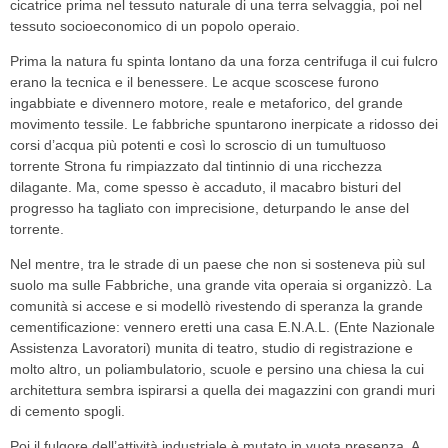
cicatrice prima nel tessuto naturale di una terra selvaggia, poi nel
tessuto socioeconomico di un popolo operaio.
Prima la natura fu spinta lontano da una forza centrifuga il cui fulcro
erano la tecnica e il benessere. Le acque scoscese furono
ingabbiate e divennero motore, reale e metaforico, del grande
movimento tessile.
Le fabbriche spuntarono inerpicate a ridosso dei
corsi d’acqua più potenti e così lo scroscio di un tumultuoso
torrente Strona fu rimpiazzato dal tintinnio di una ricchezza
dilagante. Ma, come spesso è accaduto, il macabro bisturi del
progresso ha tagliato con imprecisione, deturpando le anse del
torrente.
Nel mentre, tra le strade di un paese che non si sosteneva più sul
suolo ma sulle Fabbriche, una grande vita operaia si organizzò. La
comunità si accese e si modellò rivestendo di speranza la grande
cementificazione: vennero eretti una casa E.N.A.L. (Ente Nazionale
Assistenza Lavoratori) munita di teatro, studio di registrazione e
molto altro, un poliambulatorio, scuole e persino una chiesa la cui
architettura sembra ispirarsi a quella dei magazzini con grandi muri
di cemento spogli.
Poi il fulgore dell’attività industriale è mutato in vuota presenza.
A