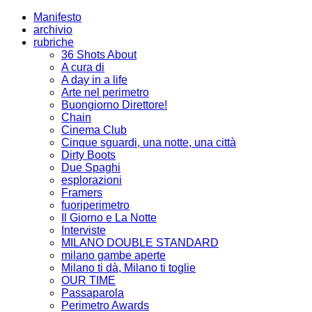
Manifesto
archivio
rubriche
36 Shots About
A cura di
A day in a life
Arte nel perimetro
Buongiorno Direttore!
Chain
Cinema Club
Cinque sguardi, una notte, una città
Dirty Boots
Due Spaghi
esplorazioni
Framers
fuoriperimetro
Il Giorno e La Notte
Interviste
MILANO DOUBLE STANDARD
milano gambe aperte
Milano ti dà, Milano ti toglie
OUR TIME
Passaparola
Perimetro Awards