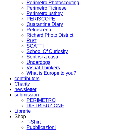
Perimetro Photoscouting
Perimetro Ticinese
Perimetro usthey
PERISCOPE
Quarantine Diary
Retroscena
Richard Photo District
Rust
SCATTI
School Of Curiosity
Sentirsi a casa
Underdogs
Visual Thinkers
What is Europe to you?
contributors
Charity
newsletter
submission
PERIMETRO
DISTRIBUZIONE
Librerie
Shop
T-Shirt
Pubblicazioni