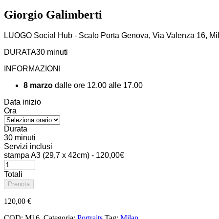
Giorgio Galimberti
LUOGO
Social Hub - Scalo Porta Genova, Via Valenza 16, Mi
DURATA
30 minuti
INFORMAZIONI
8 marzo
dalle ore 12.00 alle 17.00
Data inizio
Ora
Durata
30 minuti
Servizi inclusi
stampa A3 (29,7 x 42cm) - 120,00€
Totali
Prenota
120,00
€
COD:
M16
.
Categoria:
Portraits
Tag:
Milan