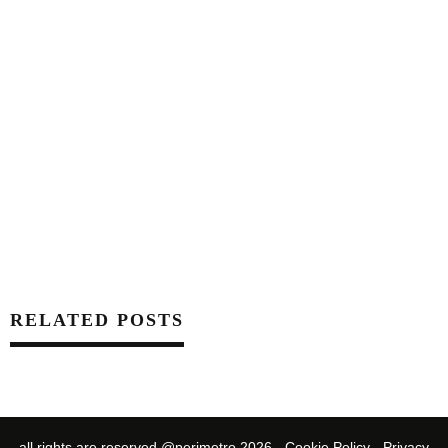
RELATED POSTS
all rights are reserved @perimetro 2026 -
Cookie Policy
-
Privacy