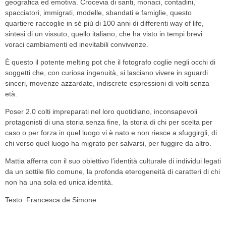
geografica ed emotiva. Crocevia di santi, monaci, contadini,
spacciatori, immigrati, modelle, sbandati e famiglie, questo
quartiere raccoglie in sé più di 100 anni di differenti way of life,
sintesi di un vissuto, quello italiano, che ha visto in tempi brevi
voraci cambiamenti ed inevitabili convivenze.
È questo il potente melting pot che il fotografo coglie negli occhi di
soggetti che, con curiosa ingenuità, si lasciano vivere in sguardi
sinceri, movenze azzardate, indiscrete espressioni di volti senza
età.
Poser 2.0 colti impreparati nel loro quotidiano, inconsapevoli
protagonisti di una storia senza fine, la storia di chi per scelta per
caso o per forza in quel luogo vi è nato e non riesce a sfuggirgli, di
chi verso quel luogo ha migrato per salvarsi, per fuggire da altro.
Mattia afferra con il suo obiettivo l’identità culturale di individui legati
da un sottile filo comune, la profonda eterogeneità di caratteri di chi
non ha una sola ed unica identità.
Testo: Francesca de Simone