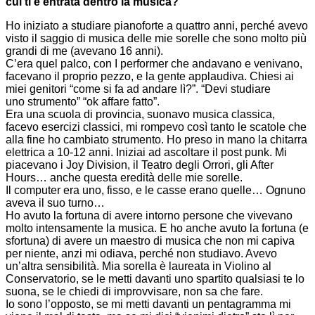
cui ti è entrata dentro la musica?
Ho iniziato a studiare pianoforte a quattro anni, perché avevo
visto il saggio di musica delle mie sorelle che sono molto più
grandi di me (avevano 16 anni).
C’era quel palco, con I performer che andavano e venivano,
facevano il proprio pezzo, e la gente applaudiva. Chiesi ai
miei genitori “come si fa ad andare lì?”. “Devi studiare
uno strumento” “ok affare fatto”.
Era una scuola di provincia, suonavo musica classica,
facevo esercizi classici, mi rompevo così tanto le scatole che
alla fine ho cambiato strumento. Ho preso in mano la chitarra
elettrica a 10-12 anni. Iniziai ad ascoltare il post punk. Mi
piacevano i Joy Division, il Teatro degli Orrori, gli After
Hours… anche questa eredità delle mie sorelle.
Il computer era uno, fisso, e le casse erano quelle… Ognuno
aveva il suo turno…
Ho avuto la fortuna di avere intorno persone che vivevano
molto intensamente la musica. E ho anche avuto la fortuna (e
sfortuna) di avere un maestro di musica che non mi capiva
per niente, anzi mi odiava, perché non studiavo. Avevo
un’altra sensibilità. Mia sorella è laureata in Violino al
Conservatorio, se le metti davanti uno spartito qualsiasi te lo
suona, se le chiedi di improvvisare, non sa che fare.
Io sono l’opposto, se mi metti davanti un pentagramma mi