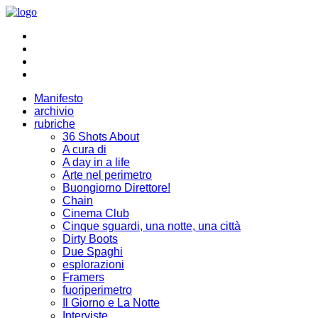
Manifesto
archivio
rubriche
36 Shots About
A cura di
A day in a life
Arte nel perimetro
Buongiorno Direttore!
Chain
Cinema Club
Cinque sguardi, una notte, una città
Dirty Boots
Due Spaghi
esplorazioni
Framers
fuoriperimetro
Il Giorno e La Notte
Interviste