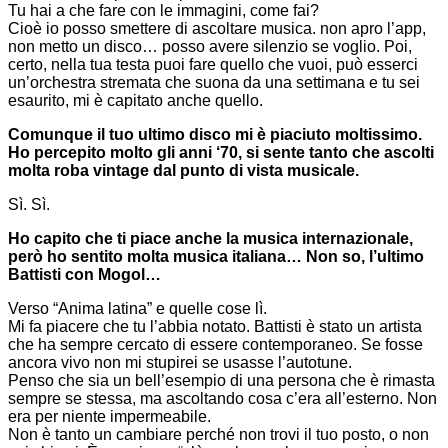
Tu hai a che fare con le immagini, come fai?
Cioè io posso smettere di ascoltare musica. non apro l’app,
non metto un disco… posso avere silenzio se voglio. Poi,
certo, nella tua testa puoi fare quello che vuoi, può esserci
un’orchestra stremata che suona da una settimana e tu sei
esaurito, mi è capitato anche quello.
Comunque il tuo ultimo disco mi è piaciuto moltissimo.
Ho percepito molto gli anni
‘70, si sente tanto che ascolti
molta roba vintage dal punto di vista musicale.
Sì. Sì.
Ho capito che ti piace anche la musica internazionale,
però ho sentito molta musica italiana… Non so, l’ultimo
Battisti con Mogol…
Verso “Anima latina” e quelle cose lì.
Mi fa piacere che tu l’abbia notato. Battisti è stato un artista
che ha sempre cercato di essere contemporaneo. Se fosse
ancora vivo non mi stupirei se usasse l’autotune.
Penso che sia un bell’esempio di una persona che è rimasta
sempre se stessa, ma ascoltando cosa c’era all’esterno. Non
era per niente impermeabile.
Non è tanto un cambiare perché non trovi il tuo posto, o non