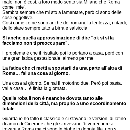
male, non è così, a loro modo sento sia Milano che Roma
come “mie”.
Sembra sempre che mi sto a lamentare, però ci sono delle
cose oggettive.
Così come ce ne sono anche dei romani: la lentezza, i ritardi,
dello stare sempre tutto a birra e salsiccia.
Sì anche quella approssimazione di dire “ok sì sì la
facciamo non ti preoccupare”.
Il problema è che il risultato poi lo portano a casa, però con
una gran fatica gestazionale, almeno per me.
La fatica che ci metti a spostarti da una parte all’altra di
Roma… fai una cosa al giorno.
Una cosa al giorno. Se hai il motorino due. Però poi basta,
vai a casa… è finita la giornata.
Quella roba lì non è neanche dovuta tanto alle
dimensioni della città, ma proprio a uno scoordinamento
totale.
Guarda io ho fatto il classico e ci stavano le versioni di latino
di amici di Cicerone che gli scrivevano “ti verrei pure a
trovare a Roma ma ci sono le bighe in doppia fila, non si