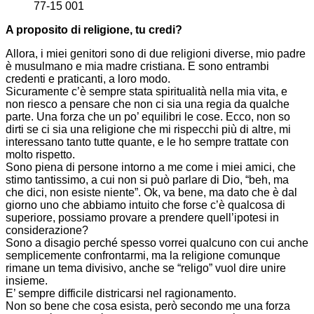
77-15 001
A proposito di religione, tu credi?
Allora, i miei genitori sono di due religioni diverse, mio padre
è musulmano e mia madre cristiana. E sono entrambi
credenti e praticanti, a loro modo.
Sicuramente c’è sempre stata spiritualità nella mia vita, e
non riesco a pensare che non ci sia una regia da qualche
parte. Una forza che un po’ equilibri le cose. Ecco, non so
dirti se ci sia una religione che mi rispecchi più di altre, mi
interessano tanto tutte quante, e le ho sempre trattate con
molto rispetto.
Sono piena di persone intorno a me come i miei amici, che
stimo tantissimo, a cui non si può parlare di Dio, “beh, ma
che dici, non esiste niente”. Ok, va bene, ma dato che è dal
giorno uno che abbiamo intuito che forse c’è qualcosa di
superiore, possiamo provare a prendere quell’ipotesi in
considerazione?
Sono a disagio perché spesso vorrei qualcuno con cui anche
semplicemente confrontarmi, ma la religione comunque
rimane un tema divisivo, anche se “religo” vuol dire unire
insieme.
E’ sempre difficile districarsi nel ragionamento.
Non so bene che cosa esista, però secondo me una forza