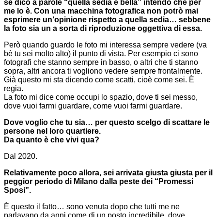
se dico a parole “quella sedia è bella” intendo che per
me lo è. Con una macchina fotografica non potrò mai
esprimere un’opinione rispetto a quella sedia… sebbene
la foto sia un a sorta di riproduzione oggettiva di essa.
Però quando guardo le foto mi interessa sempre vedere (va
bè tu sei molto alto) il punto di vista. Per esempio ci sono
fotografi che stanno sempre in basso, o altri che ti stanno
sopra, altri ancora ti vogliono vedere sempre frontalmente.
Già questo mi sta dicendo come scatti, cioè come sei. È
regia.
La foto mi dice come occupi lo spazio, dove ti sei messo,
dove vuoi farmi guardare, come vuoi farmi guardare.
Dove voglio che tu sia… per questo scelgo di scattare le
persone nel loro quartiere.
Da quanto è che vivi qua?
Dal 2020.
Relativamente poco allora, sei arrivata giusta giusta per il
peggior periodo di Milano dalla peste dei “Promessi
Sposi”.
È questo il fatto… sono venuta dopo che tutti me ne
parlavano da anni come di un posto incredibile, dove