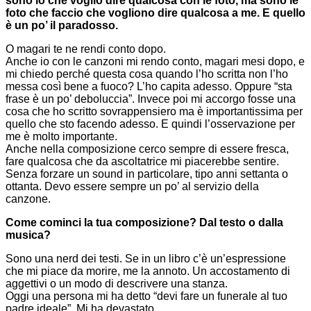
sono io che voglio dire qualcosa con le foto, ma sono le
foto che faccio che vogliono dire qualcosa a me. E quello
è un po’ il paradosso.
O magari te ne rendi conto dopo.
Anche io con le canzoni mi rendo conto, magari mesi dopo, e
mi chiedo perché questa cosa quando l’ho scritta non l’ho
messa così bene a fuoco? L’ho capita adesso. Oppure “sta
frase è un po’ deboluccia”. Invece poi mi accorgo fosse una
cosa che ho scritto sovrappensiero ma è importantissima per
quello che sto facendo adesso. E quindi l’osservazione per
me è molto importante.
Anche nella composizione cerco sempre di essere fresca,
fare qualcosa che da ascoltatrice mi piacerebbe sentire.
Senza forzare un sound in particolare, tipo anni settanta o
ottanta. Devo essere sempre un po’ al servizio della
canzone.
Come cominci la tua composizione? Dal testo o dalla
musica?
Sono una nerd dei testi. Se in un libro c’è un’espressione
che mi piace da morire, me la annoto. Un accostamento di
aggettivi o un modo di descrivere una stanza.
Oggi una persona mi ha detto “devi fare un funerale al tuo
padre ideale”. Mi ha devastato.