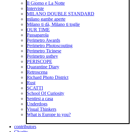
Il Giorno e La Notte
Interviste
MILANO DOUBLE STANDARD
milano gambe aperte
Milano ti dà, Milano ti toglie
OUR TIME
Passaparola
Perimetro Awards
Perimetro Photoscouting
Perimetro Ticinese
Perimetro usthey
PERISCOPE
Quarantine Diary
Retroscena
Richard Photo District
Rust
SCATTI
School Of Curiosity
Sentirsi a casa
Underdogs
Visual Thinkers
What is Europe to you?
contributors
Charity