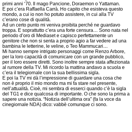
primi anni ‘70. Il mago Pancione, Doraemon o Yattaman.
E poi c’era Raffaella Carrà. Ho capito che esisteva questo
mondo, a cui io non ho potuto assistere, in cui alla TV
c’erano cose di qualità.
Ad un certo punto mi veniva proibita perché ne guardavo
troppa. E soprattutto c’era una forte censura… Sono nata nel
periodo d’oro di Mediaset e capisco perfettamente un
genitore che non si senta a proprio agio a far vedere ad una
bambina le letterine, le veline, o Teo Mammucari…
Mi hanno sempre intrigato personaggi come Renzo Arbore,
per la loro capacità di comunicare con un grande pubblico,
per il loro essere diretti. Sono inoltre sempre stata affezionata
al rumore della TV. Mi ricordo la mattina andavo a scuola e
c’era il telegiornale con la sua bellissima sigla.
E poi la TV mi dà l’impressione di guardare una cosa che
non è proprio il mio mondo ma mi fa stare nel presente,
nell’attualità. Cioè, mi sembra di esserci quando c’è la sigla
del TG1 e dice qualcosa di importante. O che sono la prima a
sapere una notizia. “Notizia dell’ultima ora” (fa la voce da
cinegiornale NDA) dico: vabbè comunque ci sono.