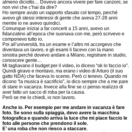
almeno diciotto… Dovevo ancora vivere per fare canzoni, se
non vivi che c’hai da dire?
Ho sempre avuto un rapporto sfasato col tempo, perché
avevo gli stessi interessi di gente che aveva 27-28 anni
mentre io ne avevo quindici.
Comunque iniziai a far concerti a 15 anni, avevo un
fidanzatino all’epoca che suonava con me, però scrivevo e
componevo tutto io.
Poi all’università, tra un esame e l’altro mi accorgevo che
diventava un lavoro, e gli esami li facevo con la mano
sinistra perché dovevo andare a Milano, registrare in studio,
conoscere gente…
Mi tagliavano il budget per il video, io dicevo “ok lo faccio io”.
Quindi giravo e montavo, ma erano i video di Arturo (il suo
gatto NDA) che faceva lo scemo. Però ci tenevo. Quando mi
dicono “la musica è sacrificio”, io dico sempre che a me pare
di stare in vacanza. Invece alla fine se ci penso realizzo di
aver fatto un sacco di roba per la causa.
Però se me lo chiedi, io non lavoro.
Anche io. Per esempio per me andare in vacanza è fare
foto. Se sono sulla spiaggia, devo avere la macchina
fotografica e quando arriva la luce che mi piace faccio le
foto alle persone che prendono il sole.
E’ una roba che non riesco a staccare.