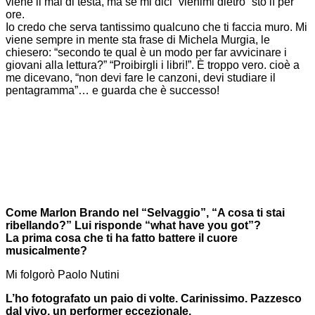
viene il mal di testa, ma se mi dici “vienimi dietro” sto lì per
ore.
Io credo che serva tantissimo qualcuno che ti faccia muro. Mi
viene sempre in mente sta frase di Michela Murgia, le
chiesero: “secondo te qual è un modo per far avvicinare i
giovani alla lettura?” “Proibirgli i libri!”. È troppo vero. cioè a
me dicevano, “non devi fare le canzoni, devi studiare il
pentagramma”… e guarda che è successo!
Come Marlon Brando nel “Selvaggio”, “A cosa ti stai
ribellando?” Lui risponde “what have you got”?
La prima cosa che ti ha fatto battere il cuore
musicalmente?
Mi folgorò Paolo Nutini
L’ho fotografato un paio di volte. Carinissimo. Pazzesco
dal vivo, un performer eccezionale.