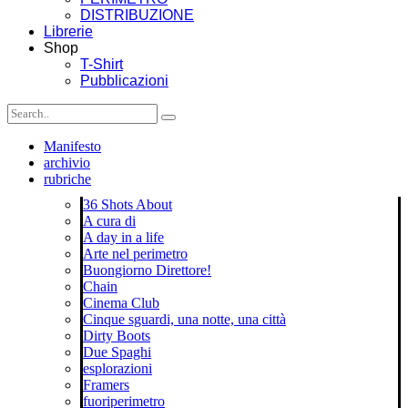
DISTRIBUZIONE
Librerie
Shop
T-Shirt
Pubblicazioni
Manifesto
archivio
rubriche
36 Shots About
A cura di
A day in a life
Arte nel perimetro
Buongiorno Direttore!
Chain
Cinema Club
Cinque sguardi, una notte, una città
Dirty Boots
Due Spaghi
esplorazioni
Framers
fuoriperimetro