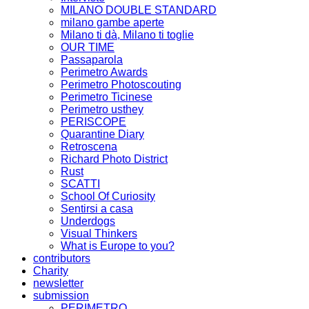
MILANO DOUBLE STANDARD
milano gambe aperte
Milano ti dà, Milano ti toglie
OUR TIME
Passaparola
Perimetro Awards
Perimetro Photoscouting
Perimetro Ticinese
Perimetro usthey
PERISCOPE
Quarantine Diary
Retroscena
Richard Photo District
Rust
SCATTI
School Of Curiosity
Sentirsi a casa
Underdogs
Visual Thinkers
What is Europe to you?
contributors
Charity
newsletter
submission
PERIMETRO