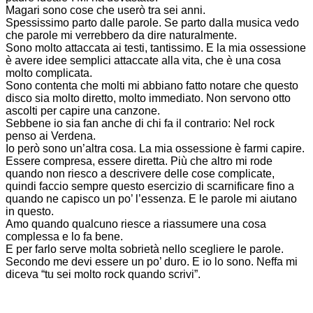
Magari sono cose che userò tra sei anni.
Spessissimo parto dalle parole. Se parto dalla musica vedo
che parole mi verrebbero da dire naturalmente.
Sono molto attaccata ai testi, tantissimo. E la mia ossessione
è avere idee semplici attaccate alla vita, che è una cosa
molto complicata.
Sono contenta che molti mi abbiano fatto notare che questo
disco sia molto diretto, molto immediato. Non servono otto
ascolti per capire una canzone.
Sebbene io sia fan anche di chi fa il contrario: Nel rock
penso ai Verdena.
Io però sono un’altra cosa. La mia ossessione è farmi capire.
Essere compresa, essere diretta. Più che altro mi rode
quando non riesco a descrivere delle cose complicate,
quindi faccio sempre questo esercizio di scarnificare fino a
quando ne capisco un po’ l’essenza. E le parole mi aiutano
in questo.
Amo quando qualcuno riesce a riassumere una cosa
complessa e lo fa bene.
E per farlo serve molta sobrietà nello scegliere le parole.
Secondo me devi essere un po’ duro. E io lo sono. Neffa mi
diceva “tu sei molto rock quando scrivi”.