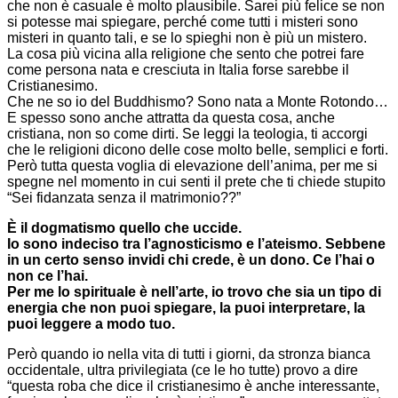
che non è casuale è molto plausibile. Sarei più felice se non
si potesse mai spiegare, perché come tutti i misteri sono
misteri in quanto tali, e se lo spieghi non è più un mistero.
La cosa più vicina alla religione che sento che potrei fare
come persona nata e cresciuta in Italia forse sarebbe il
Cristianesimo.
Che ne so io del Buddhismo? Sono nata a Monte Rotondo…
E spesso sono anche attratta da questa cosa, anche
cristiana, non so come dirti. Se leggi la teologia, ti accorgi
che le religioni dicono delle cose molto belle, semplici e forti.
Però tutta questa voglia di elevazione dell’anima, per me si
spegne nel momento in cui senti il prete che ti chiede stupito
“Sei fidanzata senza il matrimonio??”
È il dogmatismo quello che uccide.
Io sono indeciso tra l’agnosticismo e l’ateismo. Sebbene
in un certo senso invidi chi crede, è un dono. Ce l’hai o
non ce l’hai.
Per me lo spirituale è nell’arte, io trovo che sia un tipo di
energia che non puoi spiegare, la puoi interpretare, la
puoi leggere a modo tuo.
Però quando io nella vita di tutti i giorni, da stronza bianca
occidentale, ultra privilegiata (ce le ho tutte) provo a dire
“questa roba che dice il cristianesimo è anche interessante,