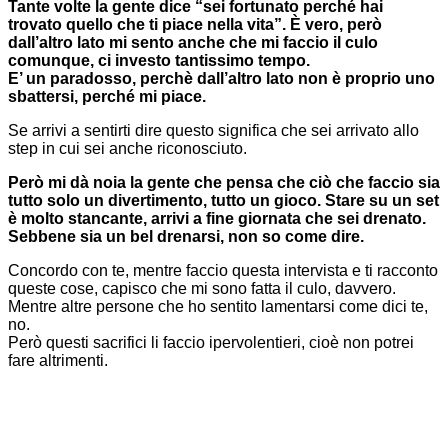
Tante volte la gente dice “sei fortunato perché hai
trovato quello che ti piace nella vita”. È vero, però
dall’altro lato mi sento anche che mi faccio il culo
comunque, ci investo tantissimo tempo.
E’ un paradosso, perchè dall’altro lato non è proprio uno
sbattersi, perché mi piace.
Se arrivi a sentirti dire questo significa che sei arrivato allo
step in cui sei anche riconosciuto.
Però mi dà noia la gente che pensa che ciò che faccio sia
tutto solo un divertimento, tutto un gioco. Stare su un set
è molto stancante, arrivi a fine giornata che sei drenato.
Sebbene sia un bel drenarsi, non so come dire.
Concordo con te, mentre faccio questa intervista e ti racconto
queste cose, capisco che mi sono fatta il culo, davvero.
Mentre altre persone che ho sentito lamentarsi come dici te,
no.
Però questi sacrifici li faccio ipervolentieri, cioè non potrei
fare altrimenti.