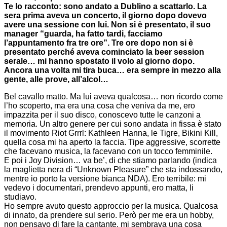
Te lo racconto: sono andato a Dublino a scattarlo. La
sera prima aveva un concerto, il giorno dopo dovevo
avere una sessione con lui. Non si è presentato, il suo
manager “guarda, ha fatto tardi, facciamo
l’appuntamento fra tre ore”. Tre ore dopo non si è
presentato perché aveva cominciato la beer session
serale… mi hanno spostato il volo al giorno dopo.
Ancora una volta mi tira buca… era sempre in mezzo alla
gente, alle prove, all’alcol…
Bel cavallo matto. Ma lui aveva qualcosa… non ricordo come
l’ho scoperto, ma era una cosa che veniva da me, ero
impazzita per il suo disco, conoscevo tutte le canzoni a
memoria. Un altro genere per cui sono andata in fissa è stato
il movimento Riot Grrrl: Kathleen Hanna, le Tigre, Bikini Kill,
quella cosa mi ha aperto la faccia. Tipe aggressive, scorrette
che facevano musica, la facevano con un tocco femminile.
E poi i Joy Division… va be’, di che stiamo parlando (indica
la maglietta nera di “Unknown Pleasure” che sta indossando,
mentre io porto la versione bianca NDA). Ero terribile: mi
vedevo i documentari, prendevo appunti, ero matta, li
studiavo.
Ho sempre avuto questo approccio per la musica. Qualcosa
di innato, da prendere sul serio. Però per me era un hobby,
non pensavo di fare la cantante, mi sembrava una cosa