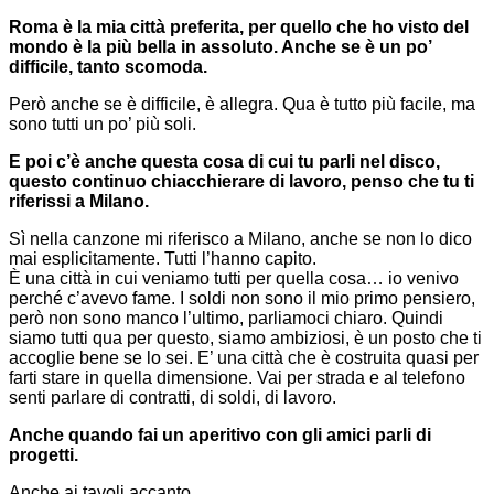
Roma è la mia città preferita, per quello che ho visto del
mondo è la più bella in assoluto. Anche se è un po’
difficile, tanto scomoda.
Però anche se è difficile, è allegra. Qua è tutto più facile, ma
sono tutti un po’ più soli.
E poi c’è anche questa cosa di cui tu parli nel disco,
questo continuo chiacchierare di lavoro, penso che tu ti
riferissi a Milano.
Sì nella canzone mi riferisco a Milano, anche se non lo dico
mai esplicitamente. Tutti l’hanno capito.
È una città in cui veniamo tutti per quella cosa… io venivo
perché c’avevo fame. I soldi non sono il mio primo pensiero,
però non sono manco l’ultimo, parliamoci chiaro. Quindi
siamo tutti qua per questo, siamo ambiziosi, è un posto che ti
accoglie bene se lo sei. E’ una città che è costruita quasi per
farti stare in quella dimensione. Vai per strada e al telefono
senti parlare di contratti, di soldi, di lavoro.
Anche quando fai un aperitivo con gli amici parli di
progetti.
Anche ai tavoli accanto…