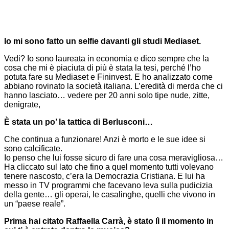
Io mi sono fatto un selfie davanti gli studi Mediaset.
Vedi? Io sono laureata in economia e dico sempre che la
cosa che mi è piaciuta di più è stata la tesi, perché l’ho
potuta fare su Mediaset e Fininvest. E ho analizzato come
abbiano rovinato la società italiana. L’eredità di merda che ci
hanno lasciato… vedere per 20 anni solo tipe nude, zitte,
denigrate,
È stata un po’ la tattica di Berlusconi…
Che continua a funzionare! Anzi è morto e le sue idee si
sono calcificate.
Io penso che lui fosse sicuro di fare una cosa meravigliosa…
Ha cliccato sul lato che fino a quel momento tutti volevano
tenere nascosto, c’era la Democrazia Cristiana. E lui ha
messo in TV programmi che facevano leva sulla pudicizia
della gente… gli operai, le casalinghe, quelli che vivono in
un “paese reale”.
Prima hai citato Raffaella Carrà, è stato lì il momento in