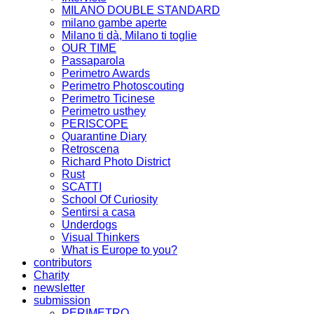
MILANO DOUBLE STANDARD
milano gambe aperte
Milano ti dà, Milano ti toglie
OUR TIME
Passaparola
Perimetro Awards
Perimetro Photoscouting
Perimetro Ticinese
Perimetro usthey
PERISCOPE
Quarantine Diary
Retroscena
Richard Photo District
Rust
SCATTI
School Of Curiosity
Sentirsi a casa
Underdogs
Visual Thinkers
What is Europe to you?
contributors
Charity
newsletter
submission
PERIMETRO