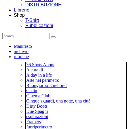
DISTRIBUZIONE
Librerie
Shop
T-Shirt
Pubblicazioni
Manifesto
archivio
rubriche
36 Shots About
A cura di
A day in a life
Arte nel perimetro
Buongiorno Direttore!
Chain
Cinema Club
Cinque sguardi, una notte, una città
Dirty Boots
Due Spaghi
esplorazioni
Framers
fuoriperimetro