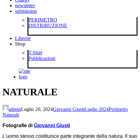
newsletter
submission
PERIMETRO
DISTRIBUZIONE
Librerie
Shop
T-Shirt
Pubblicazioni
NATURALE
admin
Luglio 20, 2024
Giovanni Giusti
Luglio 2024
Perimetro
Naturale
Fotografie di
Giovanni Giusti
L’uomo stesso costituisce parte integrante della natura. Il suo