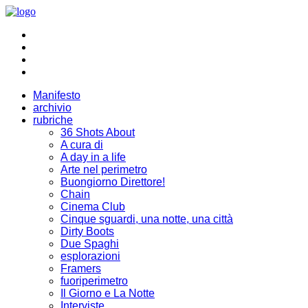
Manifesto
archivio
rubriche
36 Shots About
A cura di
A day in a life
Arte nel perimetro
Buongiorno Direttore!
Chain
Cinema Club
Cinque sguardi, una notte, una città
Dirty Boots
Due Spaghi
esplorazioni
Framers
fuoriperimetro
Il Giorno e La Notte
Interviste