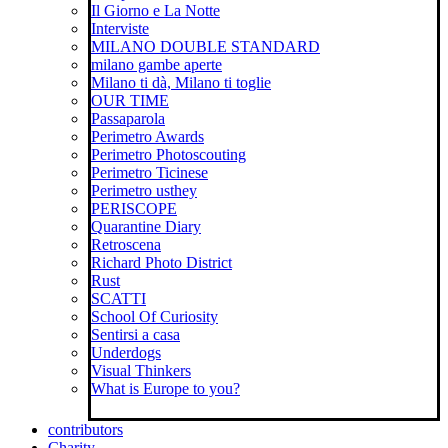
Il Giorno e La Notte
Interviste
MILANO DOUBLE STANDARD
milano gambe aperte
Milano ti dà, Milano ti toglie
OUR TIME
Passaparola
Perimetro Awards
Perimetro Photoscouting
Perimetro Ticinese
Perimetro usthey
PERISCOPE
Quarantine Diary
Retroscena
Richard Photo District
Rust
SCATTI
School Of Curiosity
Sentirsi a casa
Underdogs
Visual Thinkers
What is Europe to you?
contributors
Charity