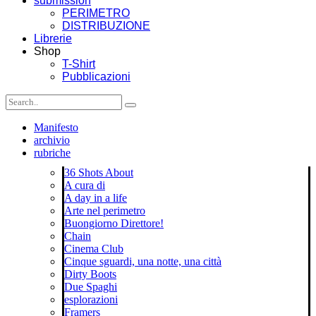
submission
PERIMETRO
DISTRIBUZIONE
Librerie
Shop
T-Shirt
Pubblicazioni
Manifesto
archivio
rubriche
36 Shots About
A cura di
A day in a life
Arte nel perimetro
Buongiorno Direttore!
Chain
Cinema Club
Cinque sguardi, una notte, una città
Dirty Boots
Due Spaghi
esplorazioni
Framers