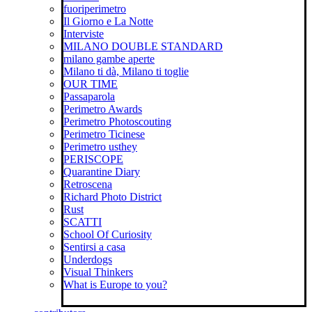
fuoriperimetro
Il Giorno e La Notte
Interviste
MILANO DOUBLE STANDARD
milano gambe aperte
Milano ti dà, Milano ti toglie
OUR TIME
Passaparola
Perimetro Awards
Perimetro Photoscouting
Perimetro Ticinese
Perimetro usthey
PERISCOPE
Quarantine Diary
Retroscena
Richard Photo District
Rust
SCATTI
School Of Curiosity
Sentirsi a casa
Underdogs
Visual Thinkers
What is Europe to you?