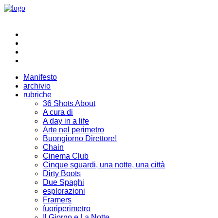
Manifesto
archivio
rubriche
36 Shots About
A cura di
A day in a life
Arte nel perimetro
Buongiorno Direttore!
Chain
Cinema Club
Cinque sguardi, una notte, una città
Dirty Boots
Due Spaghi
esplorazioni
Framers
fuoriperimetro
Il Giorno e La Notte