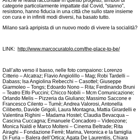
Anche le realtà raccontate in questo progetto, simboli di
categorie particolarmente impattate dal Covid, “stanno”,
resistono, hanno fiducia in una città che sullo stare insieme
con cura e in infiniti modi diversi, ha basato tutto.
Milano sarà apripista di un nuovo modo di vivere la socialità?
LINK:
http://www.marcocuratolo.com/the-place-to-be/
Dall’alto verso il basso, nelle foto compaiono: Lorenzo
Citterio – Alcatraz; Flavio Angiolillo – Mag; Robi Tardelli –
Dabass; Isa Angiolina Rebecchi – Casottel; Giuseppe
Giarmoleo – Tongs; Edoardo Nono – Rita; Ferdinando Bruni
– Teatro Elfo Puccini; Chicco Nobili – Mcm Comunicazione;
Orlando Melis – Pizzeria da Giuliano; Massimo Saccone e
Francesco Cilento – Turnè; Andrea Valorosi, Antonella
Ciliberto, Davide Grigoli, Laura Montagna, Mattia Girardelli e
Valentina Righini – Madama Hostel; Claudia Bevacqua –
Cascina Cuccagna; Emanuele Concadoro – Videozone;
Monica Naldi e Marco Molteni – Cinema Beltrade; Rita
Airaghi – Fondazione Ferrè; Marina, Veronica e la famiglia
Di Furia – Balera dell’Ortica; Agata De Laurentiis, Chiara