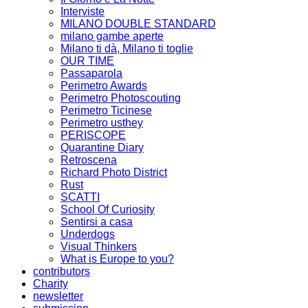
Interviste
MILANO DOUBLE STANDARD
milano gambe aperte
Milano ti dà, Milano ti toglie
OUR TIME
Passaparola
Perimetro Awards
Perimetro Photoscouting
Perimetro Ticinese
Perimetro usthey
PERISCOPE
Quarantine Diary
Retroscena
Richard Photo District
Rust
SCATTI
School Of Curiosity
Sentirsi a casa
Underdogs
Visual Thinkers
What is Europe to you?
contributors
Charity
newsletter