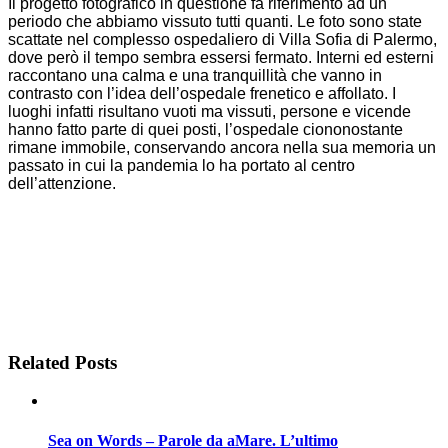
Il progetto fotografico in questione fa riferimento ad un
periodo che abbiamo vissuto tutti quanti. Le foto sono state
scattate nel complesso ospedaliero di Villa Sofia di Palermo,
dove però il tempo sembra essersi fermato. Interni ed esterni
raccontano una calma e una tranquillità che vanno in
contrasto con l’idea dell’ospedale frenetico e affollato. I
luoghi infatti risultano vuoti ma vissuti, persone e vicende
hanno fatto parte di quei posti, l’ospedale ciononostante
rimane immobile, conservando ancora nella sua memoria un
passato in cui la pandemia lo ha portato al centro
dell’attenzione.
Related Posts
Sea on Words – Parole da aMare. L’ultimo