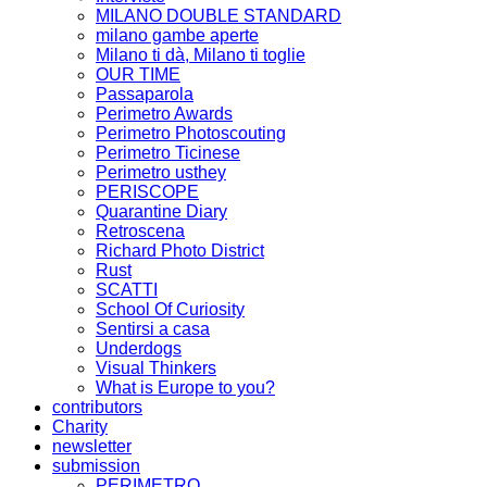
MILANO DOUBLE STANDARD
milano gambe aperte
Milano ti dà, Milano ti toglie
OUR TIME
Passaparola
Perimetro Awards
Perimetro Photoscouting
Perimetro Ticinese
Perimetro usthey
PERISCOPE
Quarantine Diary
Retroscena
Richard Photo District
Rust
SCATTI
School Of Curiosity
Sentirsi a casa
Underdogs
Visual Thinkers
What is Europe to you?
contributors
Charity
newsletter
submission
PERIMETRO