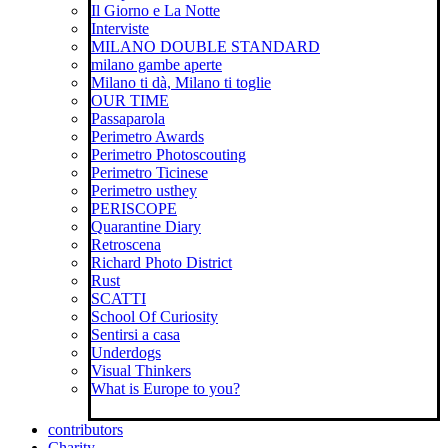
Il Giorno e La Notte
Interviste
MILANO DOUBLE STANDARD
milano gambe aperte
Milano ti dà, Milano ti toglie
OUR TIME
Passaparola
Perimetro Awards
Perimetro Photoscouting
Perimetro Ticinese
Perimetro usthey
PERISCOPE
Quarantine Diary
Retroscena
Richard Photo District
Rust
SCATTI
School Of Curiosity
Sentirsi a casa
Underdogs
Visual Thinkers
What is Europe to you?
contributors
Charity