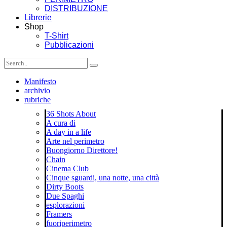
DISTRIBUZIONE
Librerie
Shop
T-Shirt
Pubblicazioni
Manifesto
archivio
rubriche
36 Shots About
A cura di
A day in a life
Arte nel perimetro
Buongiorno Direttore!
Chain
Cinema Club
Cinque sguardi, una notte, una città
Dirty Boots
Due Spaghi
esplorazioni
Framers
fuoriperimetro