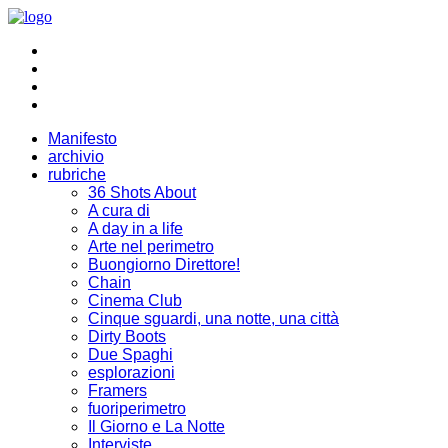
Manifesto
archivio
rubriche
36 Shots About
A cura di
A day in a life
Arte nel perimetro
Buongiorno Direttore!
Chain
Cinema Club
Cinque sguardi, una notte, una città
Dirty Boots
Due Spaghi
esplorazioni
Framers
fuoriperimetro
Il Giorno e La Notte
Interviste