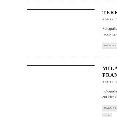
TER
ADMIN
Fotografi
raccontare
BIANCA 
MILA
FRA
ADMIN
Fotografie
cui Pier C
MAGGIO 2
0