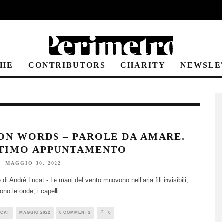
CHE
CONTRIBUTORS
CHARITY
NEWSLE
ON WORDS – PAROLE DA AMARE.
LTIMO APPUNTAMENTO
MAGGIO 30, 2022
 di Andrè Lucat - Le mani del vento muovono nell’aria fili invisibili,
ono le onde, i capelli
...
UCAT
MAGGIO 2022
0 COMMENTS
0