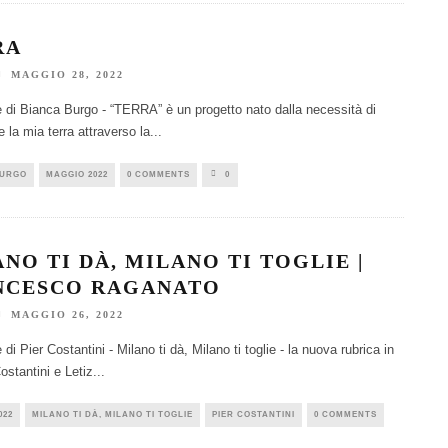
RA
MAGGIO 28, 2022
e di Bianca Burgo - “TERRA” è un progetto nato dalla necessità di
 la mia terra attraverso la
...
BURGO
MAGGIO 2022
0 COMMENTS
0
NO TI DÀ, MILANO TI TOGLIE |
NCESCO RAGANATO
MAGGIO 26, 2022
 di Pier Costantini - Milano ti dà, Milano ti toglie - la nuova rubrica in
ostantini e Letiz
...
022
MILANO TI DÀ, MILANO TI TOGLIE
PIER COSTANTINI
0 COMMENTS