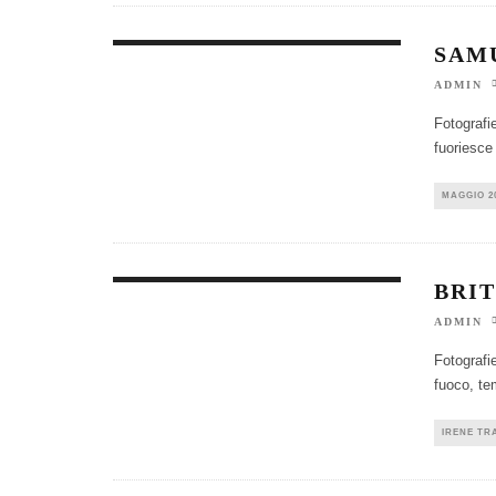
SAM
ADMIN
Fotografi
fuoriesce
MAGGIO 2
BRI
ADMIN
Fotografi
fuoco, te
IRENE TR