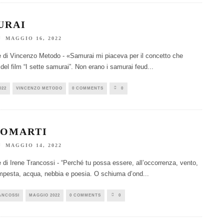
URAI
MAGGIO 16, 2022
e di Vincenzo Metodo - «Samurai mi piaceva per il concetto che
 del film “I sette samurai”. Non erano i samurai feud
...
022
VINCENZO METODO
0 COMMENTS
0
TOMARTI
MAGGIO 14, 2022
e di Irene Trancossi - “Perché tu possa essere, all’occorrenza, vento,
mpesta, acqua, nebbia e poesia. O schiuma d’ond
...
ANCOSSI
MAGGIO 2022
0 COMMENTS
0