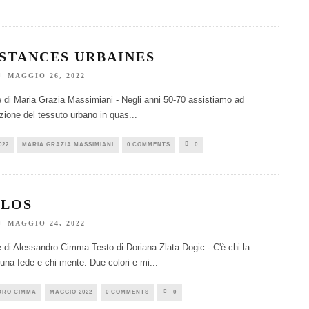
ISTANCES URBAINES
MAGGIO 26, 2022
e di Maria Grazia Massimiani - Negli anni 50-70 assistiamo ad
zione del tessuto urbano in quas
...
022
MARIA GRAZIA MASSIMIANI
0 COMMENTS
0
BLOS
MAGGIO 24, 2022
e di Alessandro Cimma Testo di Doriana Zlata Dogic - C'è chi la
 una fede e chi mente. Due colori e mi
...
DRO CIMMA
MAGGIO 2022
0 COMMENTS
0