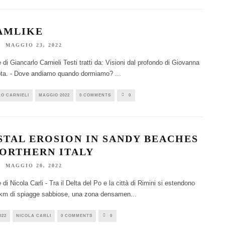
AMLIKE
MAGGIO 23, 2022
 di Giancarlo Carnieli Testi tratti da: Visioni dal profondo di Giovanna
a. - Dove andiamo quando dormiamo?
...
O CARNIELI
MAGGIO 2022
0 COMMENTS
0
STAL EROSION IN SANDY BEACHES
NORTHERN ITALY
MAGGIO 20, 2022
 di Nicola Carli - Tra il Delta del Po e la città di Rimini si estendono
 km di spiagge sabbiose, una zona densamen
...
022
NICOLA CARLI
0 COMMENTS
0