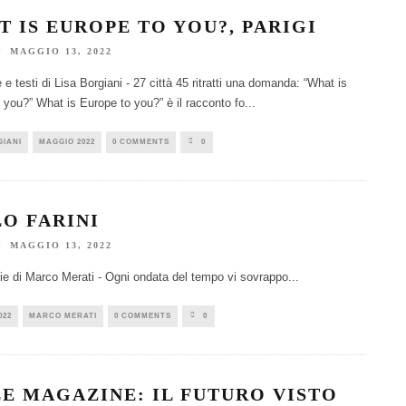
 IS EUROPE TO YOU?, PARIGI
MAGGIO 13, 2022
 e testi di Lisa Borgiani - 27 città 45 ritratti una domanda: “What is
 you?” What is Europe to you?” è il racconto fo
...
GIANI
MAGGIO 2022
0 COMMENTS
0
O FARINI
MAGGIO 13, 2022
e di Marco Merati - Ogni ondata del tempo vi sovrappo
...
022
MARCO MERATI
0 COMMENTS
0
E MAGAZINE: IL FUTURO VISTO