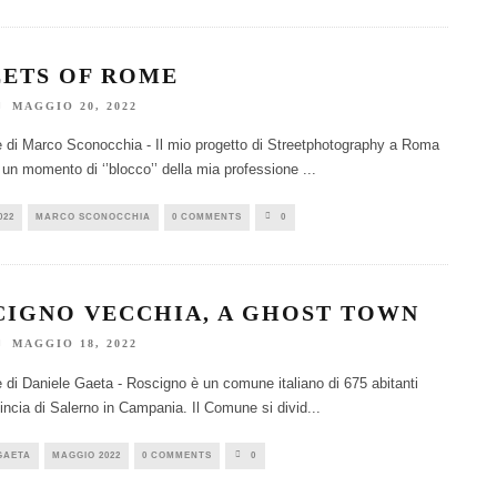
EETS OF ROME
MAGGIO 20, 2022
e di Marco Sconocchia - Il mio progetto di Streetphotography a Roma
 un momento di ‘’blocco’’ della mia professione
...
022
MARCO SCONOCCHIA
0 COMMENTS
0
CIGNO VECCHIA, A GHOST TOWN
MAGGIO 18, 2022
e di Daniele Gaeta - Roscigno è un comune italiano di 675 abitanti
vincia di Salerno in Campania. Il Comune si divid
...
GAETA
MAGGIO 2022
0 COMMENTS
0