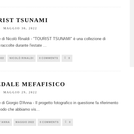
RIST TSUNAMI
MAGGIO 30, 2022
e di Nicolò Rinaldi - "TOURIST TSUNAMI" è una collezione di
 raccolte durante l'estate
...
022
NICOLÒ RINALDI
0 COMMENTS
0
EDALE MEFAFISICO
MAGGIO 29, 2022
 di Giorgio D'Anna - Il progetto fotografico in questione fa riferimento
iodo che abbiamo vis
...
D'ANNA
MAGGIO 2022
0 COMMENTS
0