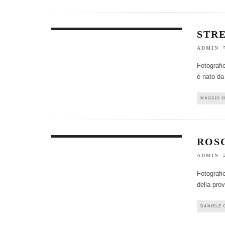
STR
ADMIN
Fotografi
è nato da
MAGGIO 2
ROS
ADMIN
Fotografi
della pro
DANIELE 