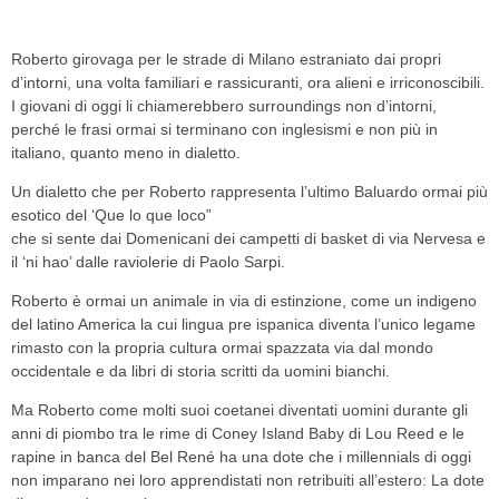
Roberto girovaga per le strade di Milano estraniato dai propri
d’intorni, una volta familiari e rassicuranti, ora alieni e irriconoscibili.
I giovani di oggi li chiamerebbero surroundings non d’intorni,
perché le frasi ormai si terminano con inglesismi e non più in
italiano, quanto meno in dialetto.
Un dialetto che per Roberto rappresenta l’ultimo Baluardo ormai più
esotico del ‘Que lo que loco”
che si sente dai Domenicani dei campetti di basket di via Nervesa e
il ‘ni hao’ dalle raviolerie di Paolo Sarpi.
Roberto è ormai un animale in via di estinzione, come un indigeno
del latino America la cui lingua pre ispanica diventa l’unico legame
rimasto con la propria cultura ormai spazzata via dal mondo
occidentale e da libri di storia scritti da uomini bianchi.
Ma Roberto come molti suoi coetanei diventati uomini durante gli
anni di piombo tra le rime di Coney Island Baby di Lou Reed e le
rapine in banca del Bel René ha una dote che i millennials di oggi
non imparano nei loro apprendistati non retribuiti all’estero: La dote