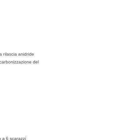
 rilascia anidride
 carbonizzazione del
o a 6 scarazzi