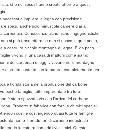
sta, che nei secoli hanno creato attorno a questi
gia.
 necessario impilare la legna con precisione
ciare spazi, anche solo minuscole camere d’aria
 la carbonaia. Conoscenze alchemiche, ingegneristiche
he non si può trasmettere se non si nasce in quel posto,
oca a costruire piccole montagne di legna. E’ da poco
miglie vivono in una casa di mattoni come siamo
s-nonni dei carbonari di oggi vivevano nelle montagne
do e a stretto contatto con la natura, completamente neri
ca e florida storia nella produzione del carbone
e poche famiglie, tutte imparentate tra loro. Il
one è stato spazzato via con l’arrivo del carbone
uropa. Prodotto in fabbrica con forni e chimici speciali,
endo i costi e costringendo quasi tutte le famiglie
 sostentamento. I produttori di carbone industriale
llentando la cottura con additivi chimici. Queste