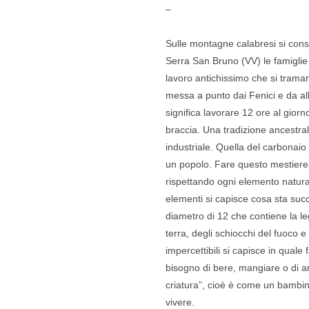
–
Sulle montagne calabresi si consu
Serra San Bruno (VV) le famiglie
lavoro antichissimo che si trama
messa a punto dai Fenici e da al
significa lavorare 12 ore al gior
braccia. Una tradizione ancestral
industriale. Quella del carbonaio è
un popolo. Fare questo mestiere s
rispettando ogni elemento natura
elementi si capisce cosa sta suc
diametro di 12 che contiene la leg
terra, degli schiocchi del fuoco e
impercettibili si capisce in quale
bisogno di bere, mangiare o di a
criatura”, cioè è come un bambin
vivere.