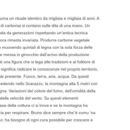
ma un rituale identico da migliaia e migliaia di anni. A
 di carbonai si contano sulle dita di una mano. Un
nda da generazioni rispettando un’antica tecnica
lora rimasta invariata. Produrre carbone vegetale
no muovendo quintali di legna con la sola forza delle
e messa in ginocchio dall’arrivo della produzione
 una figura che si lega alle tradizioni e al folklore di
ignifica radicare le conoscenze nel proprio territorio,
le presente. Fuoco, terra, aria, acqua. Da questi
cedendo nello Scarazzo, la montagna alta 5 metri con
na. Variazioni del colore del fumo, dell’umidità della
 della velocità del vento. Su questi elementi
 fase della cottura ci si trova e se la montagna ha
ria per respirare. Bruno dice sempre che“è comu ‘na
o: ha bisogno di ogni cura possibile per crescere e