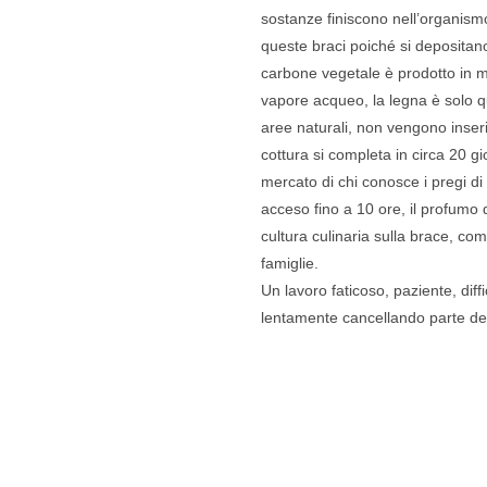
sostanze finiscono nell’organism
queste braci poiché si depositano d
carbone vegetale è prodotto in 
vapore acqueo, la legna è solo qu
aree naturali, non vengono inserit
cottura si completa in circa 20 gio
mercato di chi conosce i pregi di
acceso fino a 10 ore, il profumo
cultura culinaria sulla brace, come 
famiglie.
Un lavoro faticoso, paziente, dif
lentamente cancellando parte dell