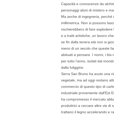
Capacità e conoscenze da alchimi
personaggi aloni di mistero e ma
Ma anche di ingegneria, perché è
millimetrica. Non si possono las
rischierebbero di fare esplodere
e a tratti artistiche, un lavoro c
se fin dalla tenera età non si gi
meno di un secolo che queste fa
abituati a pensare. I nonni, i bi
per tutto l’anno, isolati dal mon
dalla fuliggine.
Serra San Bruno ha avuto una ric
vegetale, ma ad oggi restano attiv
commercio di questo tipo di carb
industriale proveniente dall’Est E
ha compromesso il mercato abbatt
produttrici a cercare altre vie di
trattano il legno accelerando e ra