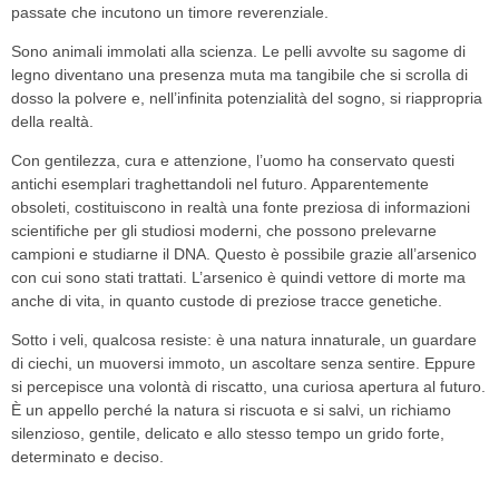
passate che incutono un timore reverenziale.
Sono animali immolati alla scienza. Le pelli avvolte su sagome di
legno diventano una presenza muta ma tangibile che si scrolla di
dosso la polvere e, nell’infinita potenzialità del sogno, si riappropria
della realtà.
Con gentilezza, cura e attenzione, l’uomo ha conservato questi
antichi esemplari traghettandoli nel futuro. Apparentemente
obsoleti, costituiscono in realtà una fonte preziosa di informazioni
scientifiche per gli studiosi moderni, che possono prelevarne
campioni e studiarne il DNA. Questo è possibile grazie all’arsenico
con cui sono stati trattati. L’arsenico è quindi vettore di morte ma
anche di vita, in quanto custode di preziose tracce genetiche.
Sotto i veli, qualcosa resiste: è una natura innaturale, un guardare
di ciechi, un muoversi immoto, un ascoltare senza sentire. Eppure
si percepisce una volontà di riscatto, una curiosa apertura al futuro.
È un appello perché la natura si riscuota e si salvi, un richiamo
silenzioso, gentile, delicato e allo stesso tempo un grido forte,
determinato e deciso.