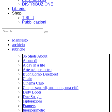
DISTRIBUZIONE
Librerie
Shop
T-Shirt
Pubblicazioni
Manifesto
archivio
rubriche
36 Shots About
A cura di
A day in a life
Arte nel perimetro
Buongiorno Direttore!
Chain
Cinema Club
Cinque sguardi, una notte, una città
Dirty Boots
Due Spaghi
esplorazioni
Framers
fuoriperimetro