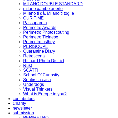
MILANO DOUBLE STANDARD
milano gambe aperte
Milano ti dà, Milano ti toglie
OUR TIME
Passaparola
Perimetro Awards
Perimetro Photoscouting
Perimetro Ticinese
Perimetro usthey
PERISCOPE
Quarantine Diary
Retroscena
Richard Photo District
Rust
SCATTI
School Of Curiosity
Sentirsi a casa
Underdogs
Visual Thinkers
What is Europe to you?
contributors
Charity
newsletter
submission
PERIMETRO