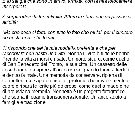
E tu sai già che sono in arrivo, armata, con la mia fotocamera
incorporata.
A sorprendere la tua intimità. Allora tu sbuffi con un pizzico di
acidità:
“Ma che cosa ci farai con tutte le foto che mi fai, per il cimitero
ne basta una sola, lo sai!”.
Ti rispondo che sei la mia modella preferita e che per
raccontarti non basta una vita.
Nonna Elvira è tutte le nonne.
Prende la vita a morsi e risate. Un porto sicuro, come quello
di San Benedetto del Tronto, la sua città. Un cassetto delle
cose buone, da aprire all’occorrenza, quando fuori fa freddo
e dentro fa male. Una memoria da conservare, ripiena di
cannelloni dal sapore unico, di profumo che invade mente e
cuore e ripara le ferite più dolorose, come quella madeleine
di proustiana memoria. Nonnetta è un progetto fotografico
che segna il legame transgenerazionale.
Un ancoraggio a
famiglia e tradizione.