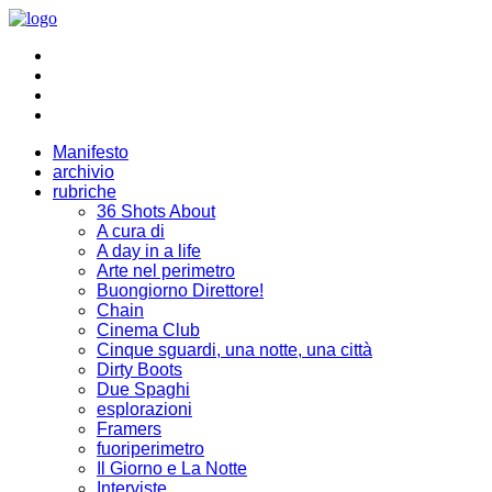
Manifesto
archivio
rubriche
36 Shots About
A cura di
A day in a life
Arte nel perimetro
Buongiorno Direttore!
Chain
Cinema Club
Cinque sguardi, una notte, una città
Dirty Boots
Due Spaghi
esplorazioni
Framers
fuoriperimetro
Il Giorno e La Notte
Interviste