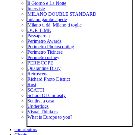
Il Giorno e La Notte
Interviste
MILANO DOUBLE STANDARD
milano gambe aperte
Milano ti dà, Milano ti toglie
OUR TIME
Passaparola
Perimetro Awards
Perimetro Photoscouting
Perimetro Ticinese
Perimetro usthey
PERISCOPE
Quarantine Diary
Retroscena
Richard Photo District
Rust
SCATTI
School Of Curiosity
Sentirsi a casa
Underdogs
Visual Thinkers
What is Europe to you?
contributors
Charity