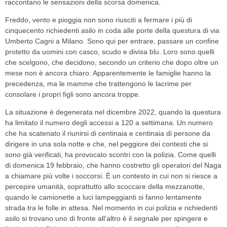
raccontano le sensazioni della scorsa domenica.
Freddo, vento e pioggia non sono riusciti a fermare i più di
cinquecento richiedenti asilo in coda alle porte della questura di via
Umberto Cagni a Milano. Sono qui per entrare, passare un confine
protetto da uomini con casco, scudo e divisa blu. Loro sono quelli
che scelgono, che decidono, secondo un criterio che dopo oltre un
mese non è ancora chiaro. Apparentemente le famiglie hanno la
precedenza, ma le mamme che trattengono le lacrime per
consolare i propri figli sono ancora troppe.
La situazione è degenerata nel dicembre 2022, quando la questura
ha limitato il numero degli accessi a 120 a settimana. Un numero
che ha scatenato il riunirsi di centinaia e centinaia di persone da
dirigere in una sola notte e che, nel peggiore dei contesti che si
sono già verificati, ha provocato scontri con la polizia. Come quelli
di domenica 19 febbraio, che hanno costretto gli operatori del Naga
a chiamare più volte i soccorsi. È un contesto in cui non si riesce a
percepire umanità, soprattutto allo scoccare della mezzanotte,
quando le camionette a luci lampeggianti si fanno lentamente
strada tra le folle in attesa. Nel momento in cui polizia e richiedenti
asilo si trovano uno di fronte all’altro è il segnale per spingere e