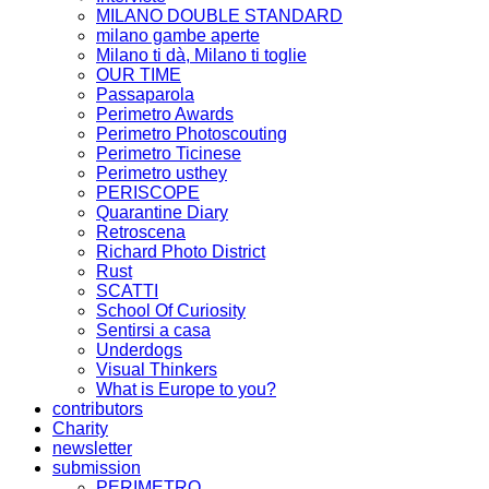
MILANO DOUBLE STANDARD
milano gambe aperte
Milano ti dà, Milano ti toglie
OUR TIME
Passaparola
Perimetro Awards
Perimetro Photoscouting
Perimetro Ticinese
Perimetro usthey
PERISCOPE
Quarantine Diary
Retroscena
Richard Photo District
Rust
SCATTI
School Of Curiosity
Sentirsi a casa
Underdogs
Visual Thinkers
What is Europe to you?
contributors
Charity
newsletter
submission
PERIMETRO