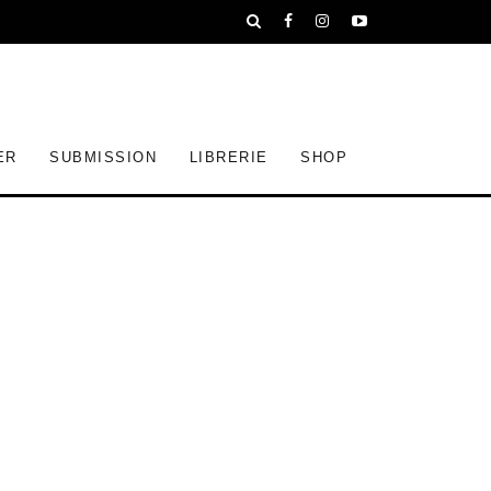
ER
SUBMISSION
LIBRERIE
SHOP